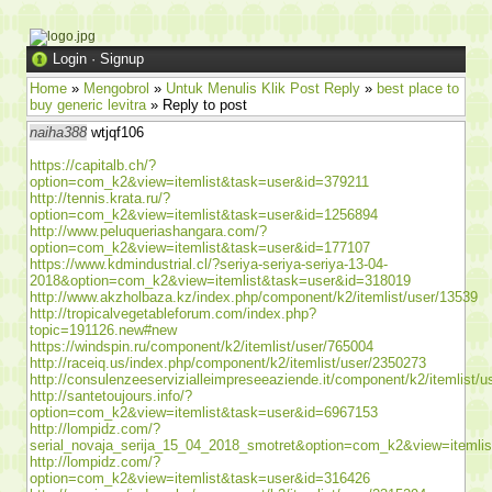
Login
·
Signup
Home
»
Mengobrol
»
Untuk Menulis Klik Post Reply
»
best place to
buy generic levitra
» Reply to post
naiha388
wtjqf106
https://capitalb.ch/?
option=com_k2&view=itemlist&task=user&id=379211
http://tennis.krata.ru/?
option=com_k2&view=itemlist&task=user&id=1256894
http://www.peluqueriashangara.com/?
option=com_k2&view=itemlist&task=user&id=177107
https://www.kdmindustrial.cl/?seriya-seriya-seriya-13-04-
2018&option=com_k2&view=itemlist&task=user&id=318019
http://www.akzholbaza.kz/index.php/component/k2/itemlist/user/13539
http://tropicalvegetableforum.com/index.php?
topic=191126.new#new
https://windspin.ru/component/k2/itemlist/user/765004
http://raceiq.us/index.php/component/k2/itemlist/user/2350273
http://consulenzeeservizialleimpreseeaziende.it/component/k2/itemlist/
http://santetoujours.info/?
option=com_k2&view=itemlist&task=user&id=6967153
http://lompidz.com/?
serial_novaja_serija_15_04_2018_smotret&option=com_k2&view=itemli
http://lompidz.com/?
option=com_k2&view=itemlist&task=user&id=316426