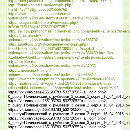
http://raceiq.us/index.php/component/k2/itemlist/user/2315294
http://forum.xpmedia.ru/viewtopic.php?
f=2&t=453442&p=656762#p656762
http://www.peluqueriashangara.com/?
option=com_k2&view=itemlist&task=user&id=413639
http://jtplagun.vot.pl/forum/viewtopic.php?
f=7&t=256375&p=277857#p277857
http://sellnow.primohomesfl.com/index.php/component/k2/itemlist/user/
https://capitalb.ch/?
option=com_k2&view=itemlist&task=user&id=385702
http://atbeftogo.org/infoadojeune/viewtopic.php?
f=28&t=337237&p=627383#p627383
https://capitalb.ch/?
option=com_k2&view=itemlist&task=user&id=388250
http://xn--
b1addaifev0cie0k.xn--90ais/component/k2/itemlist/user/163321
http://sexfish.ru/?
option=com_k2&view=itemlist&task=user&id=62055
http://1.medicina-thai.ru/?
option=com_k2&view=itemlist&task=user&id=16817
http://www.mstc.ssr.upm.es/component/k2/itemlist/user/410245
http://meat.kir-edu.ru/?egor-kreed-15-04-2018-6-vipusk-6-sezon-
xolostyak6&option=com_k2&view=itemlist&task=user&id=708921
https://vk.com/page-165193783_53272050?=al_login.php?
&_query=Полицеиский_с_рублевки_3_сезон_1_серия_16_04_2018_он
https://vk.com/page-165193783_53272052?=al_login.php?
&_query=Полицеиский_с_рублевки_3_сезон_2_серия_16_04_2018_он
https://vk.com/page-165193783_53272052?=al_login.php?
&_query=Полицеиский_с_рублевки_3_сезон_2_серия_16_04_2018_он
https://vk.com/page-165193783_53272054?=al_login.php?
&_query=Полицеиский_с_рублевки_3_сезон_3_серия_16_04_2018_он
https://vk.com/page-165193783_53272055?=al_login.php?