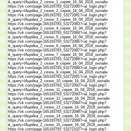
&_query=Ищейка_2_сезон_1_серия_16_04_2018_онлайн
https://vk.com/page-165193783_53272080?=al_login.php?
&_query=Ищейка_2_сезон_2_серия_16_04_2018_онлайн
https://vk.com/page-165193783_53272081?=al_login.php?
&_query=Ищейка_2_сезон_3_серия_16_04_2018_онлайн
https://vk.com/page-165193783_53272083?=al_login.php?
&_query=Ищейка_2_сезон_4_серия_16_04_2018_онлайн
https://vk.com/page-165193783_53272084?=al_login.php?
&_query=Ищейка_2_сезон_5_серия_16_04_2018_онлайн
https://vk.com/page-165193783_53272085?=al_login.php?
&_query=Ищейка_2_сезон_6_серия_16_04_2018_онлайн
https://vk.com/page-165193783_53272087?=al_login.php?
&_query=Ищейка_2_сезон_7_серия_16_04_2018_онлайн
https://vk.com/page-165193783_53272088?=al_login.php?
&_query=Ищейка_2_сезон_8_серия_16_04_2018_онлайн
https://vk.com/page-165193783_53272089?=al_login.php?
&_query=Ищейка_2_сезон_9_серия_16_04_2018_онлайн
https://vk.com/page-165193783_53272091?=al_login.php?
&_query=Ищейка_2_сезон_10_серия_16_04_2018_онлайн
https://vk.com/page-165193783_53272092?=al_login.php?
&_query=Ищейка_2_сезон_11_серия_16_04_2018_онлайн
https://vk.com/page-165193783_53272093?=al_login.php?
&_query=Ищейка_2_сезон_12_серия_16_04_2018_онлайн
https://vk.com/page-165193783_53272094?=al_login.php?
&_query=Ищейка_2_сезон_13_серия_16_04_2018_онлайн
https://vk.com/page-165193783_53272098?=al_login.php?
&_query=Ищейка_2_сезон_14_серия_16_04_2018_онлайн
https://vk.com/page-165193783_53272099?=al_login.php?
&_query=Ищейка_2_сезон_15_серия_16_04_2018_онлайн
https://vk.com/page-165193783_53272102?=al_login.php?