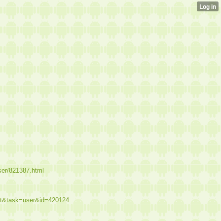
user/821387.html
st&task=user&id=420124