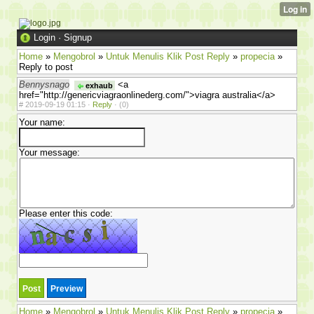
Login
·
Signup
Home
»
Mengobrol
»
Untuk Menulis Klik Post Reply
»
propecia
»
Reply to post
Bennysnago
<a
exhaub
href="http://genericviagraonlinederg.com/">viagra australia</a>
#
2019-09-19 01:15 ·
Reply
·
(0)
Your name:
Your message:
Please enter this code:
Home
»
Mengobrol
»
Untuk Menulis Klik Post Reply
»
propecia
»