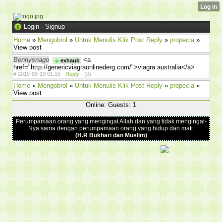
Login
·
Signup
Home
»
Mengobrol
»
Untuk Menulis Klik Post Reply
»
propecia
»
View post
Bennysnago
<a
exhaub
href="http://genericviagraonlinederg.com/">viagra australia</a>
#
2019-09-19 01:15 ·
Reply
·
(0)
Home
»
Mengobrol
»
Untuk Menulis Klik Post Reply
»
propecia
»
View post
Online: Guests: 1
Perumpamaan orang yang mengingat Allah dan yang tidak mengingat-
Nya sama dengan perumpamaan orang yang hidup dan mati.
(H.R Bukhari dan Muslim)