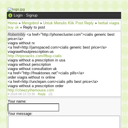
Login
·
Signup
Home
»
Mengobrol
»
Untuk Menulis Klik Post Reply
»
herbal viagra
buy uk
» Reply to post
Robertribly
<a href="http://phonecluster.com">cialis generic best
price</a>
viagra without rx
<a href=http://jamspaced.com>cialis generic best price</a>
viagrawithoutprescription.us
http://tripsnacks.com/#buy-cialis
viagra without a prescription in usa
viagra without perscription
viagra without consultation uk
<a href="http://freaktones.net">cialis pills</a>
order viagra without rx online
<a href=http://unclejam.com>cialis pills best price</a>
viagra without a prescription order
http://cheezythemouse.com
#
2018-08-13 13:36 ·
Reply
·
(0)
Your name:
Your message: