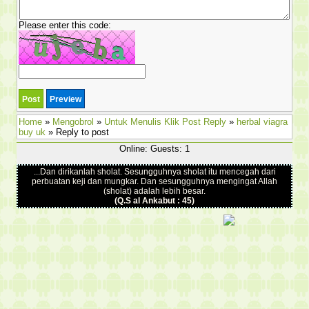
Please enter this code:
Home
»
Mengobrol
»
Untuk Menulis Klik Post Reply
»
herbal viagra
buy uk
» Reply to post
Online: Guests: 1
...Dan dirikanlah sholat. Sesungguhnya sholat itu mencegah dari
perbuatan keji dan mungkar. Dan sesungguhnya mengingat Allah
(sholat) adalah lebih besar.
(Q.S al Ankabut : 45)