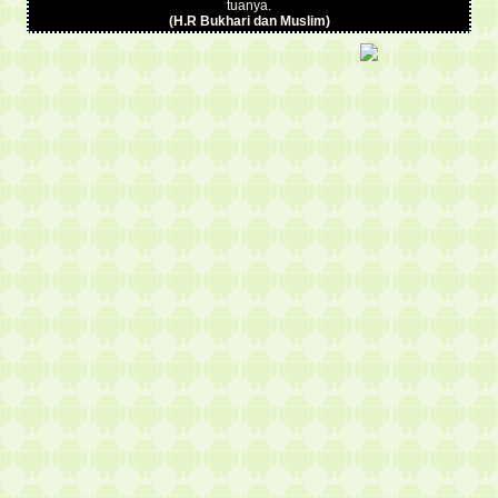
tuanya.
(H.R Bukhari dan Muslim)