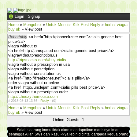
Login
·
Signup
Home
»
Mengobrol
»
Untuk Menulis Klik Post Reply
»
herbal viagra
buy uk
» View post
Robertribly
<a href="http://phonecluster.com">cialis generic best
price</a>
viagra without rx
<a href=http://jamspaced.com>cialis generic best price</a>
viagrawithoutprescription.us
http://tripsnacks.com/#buy-cialis
viagra without a prescription in usa
viagra without perscription
viagra without consultation uk
<a href="http://freaktones.net">cialis pills</a>
order viagra without rx online
<a href=http://unclejam.com>cialis pills best price</a>
viagra without a prescription order
http://cheezythemouse.com
#
2018-08-13 13:36 ·
Reply
·
(0)
Home
»
Mengobrol
»
Untuk Menulis Klik Post Reply
»
herbal viagra
buy uk
» View post
Online: Guests: 1
Salah seorang kamu tidak akan mendapatkan manisnya iman,
sehingga Allah SWT dan Rasul-Nya lebih dicintai daripada kedua orang