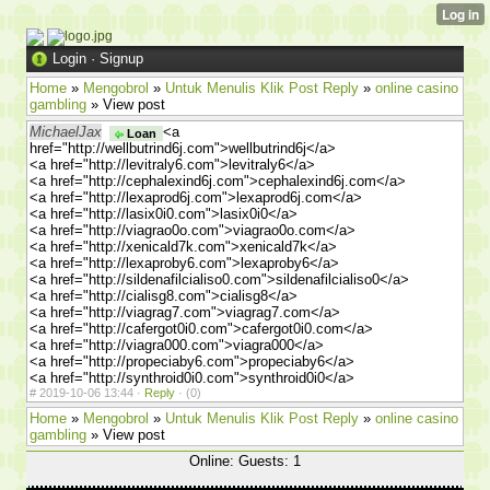
Login
·
Signup
Home
»
Mengobrol
»
Untuk Menulis Klik Post Reply
»
online casino
gambling
» View post
MichaelJax
<a
Loan
href="http://wellbutrind6j.com">wellbutrind6j</a>
<a href="http://levitraly6.com">levitraly6</a>
<a href="http://cephalexind6j.com">cephalexind6j.com</a>
<a href="http://lexaprod6j.com">lexaprod6j.com</a>
<a href="http://lasix0i0.com">lasix0i0</a>
<a href="http://viagrao0o.com">viagrao0o.com</a>
<a href="http://xenicald7k.com">xenicald7k</a>
<a href="http://lexaproby6.com">lexaproby6</a>
<a href="http://sildenafilcialiso0.com">sildenafilcialiso0</a>
<a href="http://cialisg8.com">cialisg8</a>
<a href="http://viagrag7.com">viagrag7.com</a>
<a href="http://cafergot0i0.com">cafergot0i0.com</a>
<a href="http://viagra000.com">viagra000</a>
<a href="http://propeciaby6.com">propeciaby6</a>
<a href="http://synthroid0i0.com">synthroid0i0</a>
#
2019-10-06 13:44 ·
Reply
·
(0)
Home
»
Mengobrol
»
Untuk Menulis Klik Post Reply
»
online casino
gambling
» View post
Online: Guests: 1