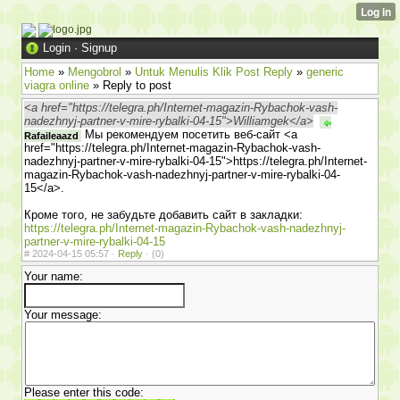
Login
·
Signup
Home
»
Mengobrol
»
Untuk Menulis Klik Post Reply
»
generic
viagra online
» Reply to post
<a href="https://telegra.ph/Internet-magazin-Rybachok-vash-
nadezhnyj-partner-v-mire-rybalki-04-15">Williamgek</a>
Мы рекомендуем посетить веб-сайт <a
Rafaileaazd
href="https://telegra.ph/Internet-magazin-Rybachok-vash-
nadezhnyj-partner-v-mire-rybalki-04-15">https://telegra.ph/Internet-
magazin-Rybachok-vash-nadezhnyj-partner-v-mire-rybalki-04-
15</a>.
Кроме того, не забудьте добавить сайт в закладки:
https://telegra.ph/Internet-magazin-Rybachok-vash-nadezhnyj-
partner-v-mire-rybalki-04-15
#
2024-04-15 05:57 ·
Reply
·
(0)
Your name:
Your message:
Please enter this code: