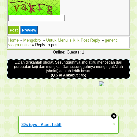
Home
»
Mengobrol
»
Untuk Menulis Klik Post Reply
»
generic
viagra online
» Reply to post
Online: Guests: 1
...Dan dirikanlah sholat. Sesungguhnya sholat itu mencegah dari
perbuatan keji dan mungkar. Dan sesungguhnya mengingat Allah
(sholat) adalah lebih besar.
(Q.S al Ankabut : 45)
»
80s toys - Atari. I still