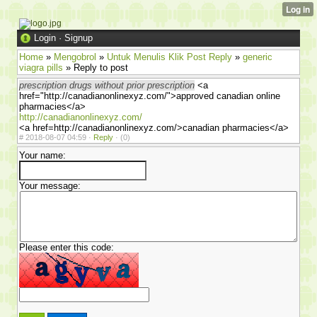
Login
·
Signup
Home
»
Mengobrol
»
Untuk Menulis Klik Post Reply
»
generic
viagra pills
» Reply to post
prescription drugs without prior prescription
<a
href="http://canadianonlinexyz.com/">approved canadian online
pharmacies</a>
http://canadianonlinexyz.com/
<a href=http://canadianonlinexyz.com/>canadian pharmacies</a>
#
2018-08-07 04:59 ·
Reply
·
(0)
Your name:
Your message:
Please enter this code: