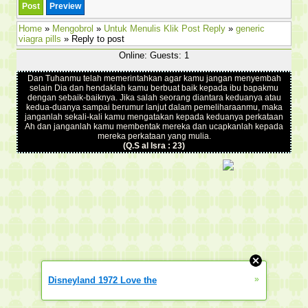
Home
»
Mengobrol
»
Untuk Menulis Klik Post Reply
»
generic
viagra pills
» Reply to post
Online: Guests: 1
Dan Tuhanmu telah memerintahkan agar kamu jangan menyembah
selain Dia dan hendaklah kamu berbuat baik kepada ibu bapakmu
dengan sebaik-baiknya. Jika salah seorang diantara keduanya atau
kedua-duanya sampai berumur lanjut dalam pemeliharaanmu, maka
janganlah sekali-kali kamu mengatakan kepada keduanya perkataan
Ah dan janganlah kamu membentak mereka dan ucapkanlah kepada
mereka perkataan yang mulia.
(Q.S al Isra : 23)
»
Disneyland 1972 Love the