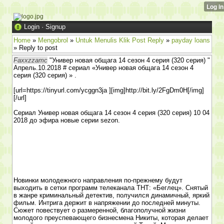
Login
·
Signup
Home
»
Mengobrol
»
Untuk Menulis Klik Post Reply
»
payday loans
» Reply to post
Faxxzzamc
"Универ новая общага 14 сезон 4 серия (320 серия) "
Апрель.10.2018 # сериал «Универ новая общага 14 сезон 4
серия (320 серия) » .
[url=https://tinyurl.com/ycggn3ja ][img]http://bit.ly/2FgDm0H[/img]
[/url]
Сериал Универ новая общага 14 сезон 4 серия (320 серия) 10 04
2018 до эфира новые серии sezon.
Новинки молодежного направления по-прежнему будут
выходить в сетки программ телеканала ТНТ: «Беглец». Снятый
в жанре криминальный детектив, получился динамичный, яркий
фильм. Интрига держит в напряжении до последней минуты.
Сюжет повествует о размеренной, благополучной жизни
молодого преуспевающего бизнесмена Никиты, которая делает