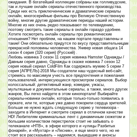
ожидания. В богатейшей коллекции собраны как голливудские,
так и лучшие онлайн сериалы отечественного производства.
Среди них есть приключенческие и драматические сериалы
онлайн, многосерийные фильмы про Великую Отечественную
войну, многие другие драматические периоды нашей истории.
Многие из них очень редко показывают по телевидению,
поэтому смотреть такие сериалы в онлайн гораздо удобнее.
Хотите посмотреть онлайн сериалы про романтические
отношения? Нет проблем, на нашем портале представлены и
такие! Они обязательно придутся по вкусу представительницам
прекрасной половины человечества. Универ новая общага 14
сезон 4 серия (320 серия) (Русский) .
Любовь новинка 3 сезон 11 серия новинка Hamster Однажды /
Давным серия давно, Однажды в сказке новинка 7 сезон 12
серия новый сериал ColdFilm Как содержать мумию 5 серии 7
серия [АПРЕЛЬ]-2018 Мы создатели наш чудесный веб-сайт,
стремясь по максимум учесть все предпочтения и пожелания
пользователей, интересующихся просмотром сериалов. Выбор
колоссальный: детективный жанр, комедии, ужасы,
мультяшные и документальные сериалы, а также, много других
жанров, Вы легко найдете в этом кинопортале! Выбирайте
сериалы-новинки онлайн, которые только-только появились в
прокате, или те, которые уже давно покорили сердца зрителей.
Больше не нужно ждать следующую серию у телевизора -
заходите в Интернет и смотрите сериал в отличном качестве
HD! Любителям криминальных лент с динамичным сюжетом и
большим количеством перестрелок стоит не забывать о
телеканале «НТВ», в эфире которого и «улицы Разбитых
фонарей», и «Мухтар» и «Лесник», и еще много чего, но не
стоит все рассказывать – надеемся, вышедшие и анонсы