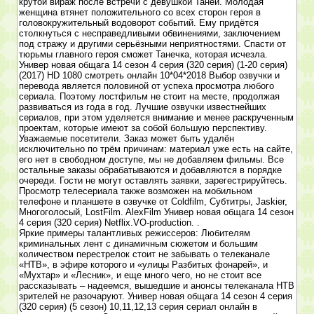
крутой вираж после встречи с девушкой Таней. Молодая
женщина втянет положительного со всех сторон героя в
головокружительный водоворот событий. Ему придётся
столкнуться с несправедливыми обвинениями, заключением
под стражу и другими серьёзными неприятностями. Спасти от
тюрьмы главного героя сможет Танечка, которая исчезла.
Универ новая общага 14 сезон 4 серия (320 серия) (1-20 серия)
(2017) HD 1080 смотреть онлайн 10*04*2018 Выбор озвучки и
перевода является половиной от успеха просмотра любого
сериала. Поэтому лостфильм не стоит на месте, продолжая
развиваться из года в год. Лучшие озвучки известнейших
сериалов, при этом уделяется внимание и менее раскрученным
проектам, которые имеют за собой большую перспективу.
Уважаемые посетители. Заказ может быть удалён
исключительно по трём причинам: материал уже есть на сайте,
его нет в свободном доступе, мы не добавляем фильмы. Все
остальные заказы обрабатываются и добавляются в порядке
очереди. Гости не могут оставлять заявки, зарегестрируйтесь.
Просмотр телесериала также возможен на мобильном
телефоне и планшете в озвучке от Coldfilm, Субтитры, Jaskier,
Многоголосый, LostFilm. AlexFilm Универ новая общага 14 сезон
4 серия (320 серия) Netflix.VO-production. .
Яркие примеры талантливых режиссеров: Любителям
криминальных лент с динамичным сюжетом и большим
количеством перестрелок стоит не забывать о телеканале
«НТВ», в эфире которого и «улицы Разбитых фонарей», и
«Мухтар» и «Лесник», и еще много чего, но не стоит все
рассказывать – надеемся, вышедшие и анонсы телеканала НТВ
зрителей не разочаруют. Универ новая общага 14 сезон 4 серия
(320 серия) (5 сезон) 10,11,12,13 серия сериал онлайн в