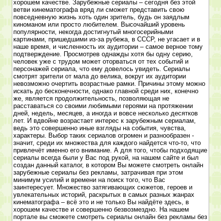
хорошем качестве. Зарубежные сериалы – сегодня без этой
ветви кинематографа вряд ли сможет представить свою
повседневную жизнь хоть один зритель, будь он заядлым
киноманом или просто любителем. Высочайший уровень
популярности, некогда достигнутый многосерийными
картинами, пришедшими из-за рубежа, в СССР, не угасает и в
наше время, и численность их аудитории – самое верное тому
подтверждение. Просмотрев однажды хотя бы одну серию,
человек уже с трудом может оторваться от тех событий и
персонажей сериала, что ему довелось увидеть. Сериалы
смотрят зрители от мала до велика, вокруг их аудитории
невозможно очертить возрастные рамки. Причины этому можно
искать до бесконечности, однако главной среди них, конечно
же, является продолжительность, позволяющая не
расставаться со своими любимыми героями на протяжении
дней, недель, месяцев, а иногда и вовсе несколько десятков
лет. И вдвойне возрастает интерес к зарубежным сериалам,
ведь это совершенно иные взгляды на события, чувства,
характеры. Выбор таких сериалов огромен и разнообразен -
значит, среди их множества для каждого найдется что-то, что
привлечёт именно его внимание. А для того, чтобы подходящие
сериалы всегда были у Вас под рукой, на нашем сайте и был
создан данный каталог, в котором Вы можете смотреть онлайн
зарубежные сериалы без рекламы, затрачивая при этом
минимум усилий и времени на поиск того, что Вас
заинтересует. Множество затягивающих сюжетов, героев и
увлекательных историй, раскрытых в самых разных жанрах
кинематографа – всё это и не только Вы найдёте здесь, в
хорошем качестве и совершенно безвозмездно. На нашем
портале вы сможете смотреть сериалы онлайн без рекламы без