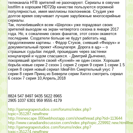
телеканала НТВ зрителей не разочаруют. Сериалы в озвучке
lostfilm в хорошем HD720p качестве пользуются огромной
популярностью, имея миллионы поклонников. Студия уже
долгое время озвучивает лучшие зарубежные многосерийные
сериалы.
Так, полюбившийся всем «Шерлок» уже порадовал своих
зрителей выходом на экран четвертого сезона в январе 2017
года. Но, к сожалению своих фанатов, этот сезон окажется
последним. Создатели больше не будут работать над
продолжением картины. - Фёдор Стуков, снявший «Физрук» и
документальный проект «Концлагеря. Дорога в ад» – о
страшных судьбах людей, прошедших через застенки
концлагерей и чудом спасшихся. - Дмитрий Дьяченко,
покорявший зрителя своей «Кухней» не один сезон. Хорошая
борьба новые серии 2 сезон 1 серия 2 серия 9 серия 1 серии 1 5
серия 8 серия новый сериал IdeaFilm Смертельный укус 7
серии 8 серия Принц из Беверли серии Хиллз смотреть сериал
6 сезон 7 серия 10,Апрель,2018
8824 547 8497 9435 5622 8965
2905 1037 6301 959 9555 4179
http://gamegrapestudios.com/forums/index.php?
topic=351287.new#new
http://minescape.000webhostapp.com/showthread.php?tid=113644
http://www.canadiandiscussion.com/index.php/topic,229992.new.html#n
http://gamegrapestudios.com/forums/index.php?
topic=351274.new#new