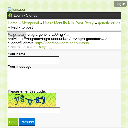
Login
·
Signup
Home
»
Mengobrol
»
Untuk Menulis Klik Post Reply
»
generic drugs
» Reply to post
ViagraLozy
viagra generic 100mg <a
href=http://viagraonviagra.accountant/#>viagra generico</a>
sildenafil citrate
http://viagraonviagra.accountant/
#
2018-01-25 05:57 ·
Reply
·
(0)
Your name:
Your message:
Please enter this code: