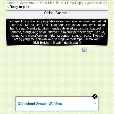
Home
»
Mengobrol
»
Untuk Menulis Klik Post Reply
»
generic drugs
» Reply to post
Online: Guests: 1
Terdapat tiga golongan yang tidak akan mendapat sapaan dan melihat
Allah SWT. Mereka tidak disucikan segala dosanya oleh-Nya kelak di
hari kiamat. Mereka itu akan mendapatkan siksa yang sangat pedih.
Pertama, orang yang selalu menyebut-nyebut pemberiannya. Kedua,
orang yang menafkahkan hartanya dengan sumpah palsu. Ketiga,
orang yang melebihkan kain sarungnya melampaui mata kaki.
(H.R Bukhari, Muslim dan Nasa' i)
»
Old school Swatch Watches