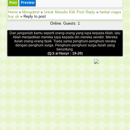
Home
»
Mengobrol
»
Untuk Menulis Klik Post Reply
»
herbal viagra
buy uk
» Reply to post
Online: Guests: 1
Dan janganlah kamu seperti orang-orang yang lupa kepada Allah, lalu
Allah menjadikan mereka lupa kepada diri mereka sendiri. Mereka
itulah orang-orang fasik. Tiada sama penghuni-penghuni neraka
dengan penghuni surga. Penghuni-penghuni surga itulah yang
beruntung.
(Q.S al Hasyr : 19-20)