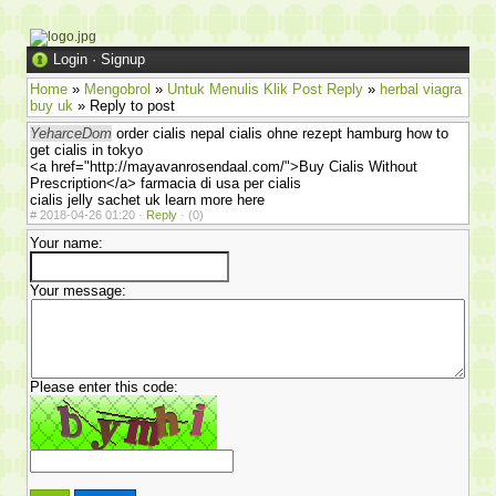
Login
·
Signup
Home
»
Mengobrol
»
Untuk Menulis Klik Post Reply
»
herbal viagra
buy uk
» Reply to post
YeharceDom
order cialis nepal cialis ohne rezept hamburg how to
get cialis in tokyo
<a href="http://mayavanrosendaal.com/">Buy Cialis Without
Prescription</a> farmacia di usa per cialis
cialis jelly sachet uk learn more here
#
2018-04-26 01:20 ·
Reply
·
(0)
Your name:
Your message:
Please enter this code: