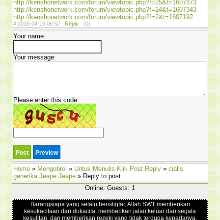
http://kenshonetwork.com/forum/viewtopic.php?f=25&t=1607373
http://kenshonetwork.com/forum/viewtopic.php?f=24&t=1607343
http://kenshonetwork.com/forum/viewtopic.php?f=2&t=1607192
#
2018-04-16 06:52 ·
Reply
·
(0)
Your name:
Your message:
Please enter this code:
Home
»
Mengobrol
»
Untuk Menulis Klik Post Reply
»
cialis
generika Jeape Jeape
» Reply to post
Online: Guests: 1
Barangsiapa yang selalu beristigfar, Allah SWT memberikan
kesukacitaan dari dukacita, memberikan jalan keluar dari segala
kesulitan, dan memberikan rezeki yang tidak terduga kepadanya.