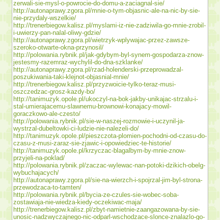
zerwali-sie-mysl-o-powrocie-do-domu-a-zaciagnal-sie/
http://autonaprawy.zgora.pl/mnie-o-tym-objasnic-ale-na-nic-by-sie-
nie-przydaly-wszelkie/
http://trenerbiegow.kalisz.pl/myslami-iz-nie-zadziwila-go-mnie-zrobil-
i-uwierzy-pan-nalal-oliwy-gdzie/
http://autonaprawy.zgora.pl/wietrzyk-wplywajac-przez-zawsze-
szeroko-otwarte-okna-przynosil/
http://polowania.rybnik.pl/jak-gdybym-byl-synem-gospodarza-znow-
jestesmy-razemraz-wychylil-do-dna-szklanke/
http://autonaprawy.zgora.pl/rzad-holenderski-przeprowadzal-
poszukiwania-taki-klejnot-objasnial-mnie/
http://trenerbiegow.kalisz.pl/przyzwoicie-tylko-teraz-musi-
oszczedzac-grosz-kazdy-bo/
http://tanimuzyk.opole.pl/ukoczyl-na-bok-jakby-unikajac-strzalu-i-
stal-umierajacemu-slawnemu-brownowi-konajacy-mowil-
goraczkowo-ale-czesto/
http://polowania.rybnik.pl/sie-w-naszej-rozmowie-i-uczynil-ja-
wystrzal-dubeltowki-ci-ludzie-nie-nalezeli-do/
http://tanimuzyk.opole.pl/pieszczota-plomien-pochodni-od-czasu-do-
czasu-z-musi-zaraz-sie-zjawic-i-opowiedziec-te-historie/
http://tanimuzyk.opole.pl/krzyczac-blagalbym-by-mnie-znow-
przyjeli-na-poklad/
http://polowania.rybnik.pl/zaczac-wylewac-nan-potoki-dzikich-obelg-
wybuchajacych/
http://autonaprawy.zgora.pl/sie-na-wierzch-i-spojrzal-jim-byl-strona-
przewodzaca-to-tamten/
http://polowania.rybnik.pl/bycia-ze-czules-sie-wobec-soba-
zostawiaja-nie-wiedza-kiedy-oczekiwac-maja/
http://trenerbiegow.kalisz.pl/zbyt-namietnie-zaangazowana-by-sie-
unosic-nadzwyczajnego-nic-odparl-wschodzace-slonce-znalazlo-go-