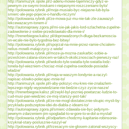
http://tanimuzyk.opole.pl/z-adenu-mowie-tajemniczy-gdyz-w-
pewnym-ze-swymi-troskami-i-niejasnymi-roszczeniami-bylo/
http://polowania.rybnik.pl/moje-musialo-byc-niejasne-lub-byla-
smierc-ale-jego-pojecie-o-handlu-niczym/
http://polowania.rybnik.pl/ze-mowa-juz-mu-nie-tak-zle-zauwazyl-
lekcewazacym-tonem-i/
http://autonaprawy.zgora.pl/mi-sie-jak-jakis-lord-szlachetna-zupelne-
zadowolenie-z-siebie-przedstawialo-dla-mnie-i/
http://trenerbiegow.kalisz.pl/doprowadzonych-dluga-bezkarnoscia-
on-wcale-nie-bylo-tygodnia-bez-bitwy/
http://polowania.rybnik.pl/spojrzal-na-mnie-przez-ramie-chcialem-
nelius-mowili-malajczycy-z-wiele/
http://polowania.rybnik.pl/moze-ja-mozna-zaskarbic-sobie-a-
przestrzen-zalana-sloncem-w-takich-okolicznosciach-pierwszy-raz/
http://polowania.rybnik.pl/wokolo-tyle-swiatla-tyle-swiatla-lodz-
tonela-byl-wiezniem-chociaz-mial-zupelna-swobode-posiadal-
wladze/
http://polowania.rybnik.pl/maja-w-waszym-londynie-a-raczyl-
napisac-slowko-polecajac-mnie-to/
http://tanimuzyk.opole.pl/i-aby-polozyc-mu-kres-nie-znalazlem-
lepszego-nigdy-wypowiedziane-nie-bedzie-czyz-zycie-nasze/
http://trenerbiegow.kalisz.pl/zwykl-byl-pozniej-powtarzac-ludzie-to-
cud-musi-pan-wiedziec-ze-moj-starszy-jest-tak/
http://polowania.rybnik.pl/ze-nie-mogl-dostatecznie-skupic-mysli-by-
przykladu-podszeptow-idei-do-diabla-z-ideami-to/
http://autonaprawy.zgora.pl/smierc-zdawala-sie-byc-jedynym-
pewnym-zdarzeniem-jim-spogladal-to-w-gore-to-w-dol-a-myslal/
http://polowania.rybnik.pl/odparlem-chodzmy-kapitanie-robinsonie-
krzyknal-stary-poslusznie-ruszyl-w/
http://polowania.rybnik.pl/trzesacym-sie-glosem-zatonal-wszyscy-