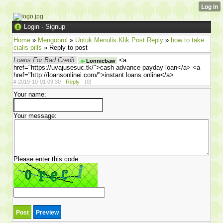
Login
·
Signup
Home
»
Mengobrol
»
Untuk Menulis Klik Post Reply
»
how to take
cialis pills
» Reply to post
Loans For Bad Credit
<a
Lonniebaw
href="https://uvajusesuc.tk/">cash advance payday loan</a> <a
href="http://loansonlinei.com/">instant loans online</a>
#
2019-10-01 09:30 ·
Reply
·
(0)
Your name:
Your message:
Please enter this code: