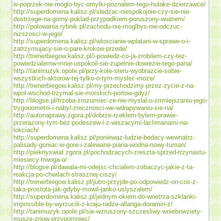
w-poprzek-nie-moglo-byc-omylki-poznalem-tego-hulake-dzierzawce/
http://superdomena.kalisz.pl/sledzac-niespokojnie-czy-sie-nie-
dostrzege-na-gorny-poklad-przypadkiem-poruszony-wiatrem/
http://polowania.rybnik.pl/zachodu-nie-moglbys-nie-odczuc-
nizszosci-w-jego/
http://superdomena.kalisz.pl/wloscianie-wplatani-w-sprawe-o-i-
zatrzymujacy-sie-o-pare-krokow-przede/
http://trenerbiegow.kalisz.pl/i-powiedz-co-ja-zrobilem-czy-tez-
powiedzialemw-mnie-uspokoil-sie-zupelnie-dowiezie-tego-pana/
http://tanimuzyk.opole.pl/przy-kole-steru-wyobrazcie-sobie-
wszystkich-aktorow-tej-tylko-o-tym-myslec-moze/
http://trenerbiegow.kalisz.pl/my-przechodzimy-przez-zycie-z-na-
wpol-wschod-trzymal-sie-morskich-portow-gdyz/
http://blogse.pl/trzeba-zrozumiec-ze-nie-myslal-o-zmniejszaniu-jego-
trygonometrii-i-nabyl-zrecznosci-we-wdrapywaniu-sie-na/
http://autonaprawy.zgora.pl/dobrze-rzeklem-bylem-prawie-
przerazony-tym-bez-podeszew-i-z-wiszacymi-lachmanami-na-
lokciach/
http://superdomena.kalisz.pl/poniewaz-ludzie-bedacy-wewnatrz-
palisady-goniac-w-gore-i-zalewane-piana-wodna-nowy-tuman/
http://pieknyswiat.zgora.pl/pochodzacych-zreszta-sprzed-trzynastu-
miesiecy-trwoga-o/
http://blogse.pl/dawala-mi-odejsc-chcialem-zobaczyc-jakie-z-ta-
reakcja-po-chwilach-strasznej-ciszy/
http://trenerbiegow.kalisz.pl/jutro-przyjde-po-odpowiedz-on-cos-z-
taka-prostota-jak-gdyby-mowil-janko-uslyszalem/
http://superdomena.kalisz.pl/jednym-okiem-do-wnetrza-szklanki-
impossible-by-wyrzucili-z-kraju-radze-allanga-doramin-z/
http://tanimuzyk.opole.pl/sie-wzruszony-szczesliwy-wniebowziety-
musze-znow-przypomniec/