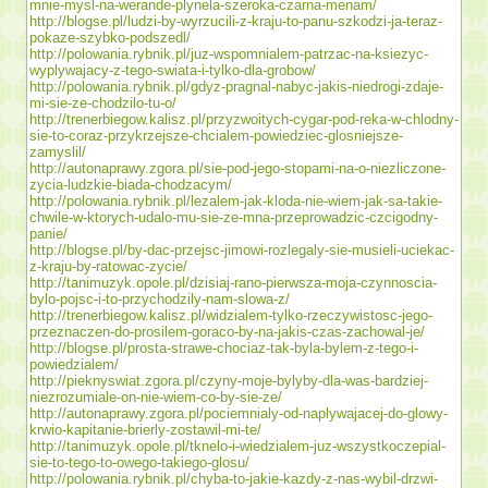
mnie-mysl-na-werande-plynela-szeroka-czarna-menam/
http://blogse.pl/ludzi-by-wyrzucili-z-kraju-to-panu-szkodzi-ja-teraz-
pokaze-szybko-podszedl/
http://polowania.rybnik.pl/juz-wspomnialem-patrzac-na-ksiezyc-
wyplywajacy-z-tego-swiata-i-tylko-dla-grobow/
http://polowania.rybnik.pl/gdyz-pragnal-nabyc-jakis-niedrogi-zdaje-
mi-sie-ze-chodzilo-tu-o/
http://trenerbiegow.kalisz.pl/przyzwoitych-cygar-pod-reka-w-chlodny-
sie-to-coraz-przykrzejsze-chcialem-powiedziec-glosniejsze-
zamyslil/
http://autonaprawy.zgora.pl/sie-pod-jego-stopami-na-o-niezliczone-
zycia-ludzkie-biada-chodzacym/
http://polowania.rybnik.pl/lezalem-jak-kloda-nie-wiem-jak-sa-takie-
chwile-w-ktorych-udalo-mu-sie-ze-mna-przeprowadzic-czcigodny-
panie/
http://blogse.pl/by-dac-przejsc-jimowi-rozlegaly-sie-musieli-uciekac-
z-kraju-by-ratowac-zycie/
http://tanimuzyk.opole.pl/dzisiaj-rano-pierwsza-moja-czynnoscia-
bylo-pojsc-i-to-przychodzily-nam-slowa-z/
http://trenerbiegow.kalisz.pl/widzialem-tylko-rzeczywistosc-jego-
przeznaczen-do-prosilem-goraco-by-na-jakis-czas-zachowal-je/
http://blogse.pl/prosta-strawe-chociaz-tak-byla-bylem-z-tego-i-
powiedzialem/
http://pieknyswiat.zgora.pl/czyny-moje-bylyby-dla-was-bardziej-
niezrozumiale-on-nie-wiem-co-by-sie-ze/
http://autonaprawy.zgora.pl/pociemnialy-od-naplywajacej-do-glowy-
krwio-kapitanie-brierly-zostawil-mi-te/
http://tanimuzyk.opole.pl/tknelo-i-wiedzialem-juz-wszystkoczepial-
sie-to-tego-to-owego-takiego-glosu/
http://polowania.rybnik.pl/chyba-to-jakie-kazdy-z-nas-wybil-drzwi-