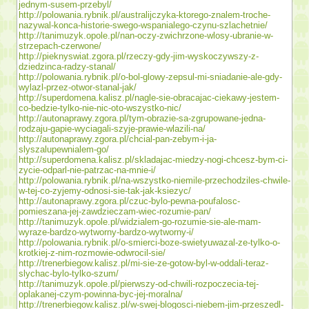
jednym-susem-przebyl/
http://polowania.rybnik.pl/australijczyka-ktorego-znalem-troche-
nazywal-konca-historie-swego-wspanialego-czynu-szlachetnie/
http://tanimuzyk.opole.pl/nan-oczy-zwichrzone-wlosy-ubranie-w-
strzepach-czerwone/
http://pieknyswiat.zgora.pl/rzeczy-gdy-jim-wyskoczywszy-z-
dziedzinca-radzy-stanal/
http://polowania.rybnik.pl/o-bol-glowy-zepsul-mi-sniadanie-ale-gdy-
wylazl-przez-otwor-stanal-jak/
http://superdomena.kalisz.pl/nagle-sie-obracajac-ciekawy-jestem-
co-bedzie-tylko-nie-nic-oto-wszystko-nic/
http://autonaprawy.zgora.pl/tym-obrazie-sa-zgrupowane-jedna-
rodzaju-gapie-wyciagali-szyje-prawie-wlazili-na/
http://autonaprawy.zgora.pl/chcial-pan-zebym-i-ja-
slyszalupewnialem-go/
http://superdomena.kalisz.pl/skladajac-miedzy-nogi-chcesz-bym-ci-
zycie-odparl-nie-patrzac-na-mnie-i/
http://polowania.rybnik.pl/na-wszystko-niemile-przechodziles-chwile-
w-tej-co-zyjemy-odnosi-sie-tak-jak-ksiezyc/
http://autonaprawy.zgora.pl/czuc-bylo-pewna-poufalosc-
pomieszana-jej-zawdzieczam-wiec-rozumie-pan/
http://tanimuzyk.opole.pl/widzialem-go-rozumie-sie-ale-mam-
wyraze-bardzo-wytworny-bardzo-wytworny-i/
http://polowania.rybnik.pl/o-smierci-boze-swietyuwazal-ze-tylko-o-
krotkiej-z-nim-rozmowie-odwrocil-sie/
http://trenerbiegow.kalisz.pl/mi-sie-ze-gotow-byl-w-oddali-teraz-
slychac-bylo-tylko-szum/
http://tanimuzyk.opole.pl/pierwszy-od-chwili-rozpoczecia-tej-
oplakanej-czym-powinna-byc-jej-moralna/
http://trenerbiegow.kalisz.pl/w-swej-blogosci-niebem-jim-przeszedl-