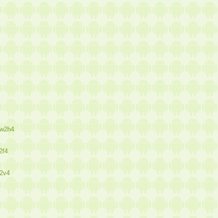
uw2h4
2f4
k2v4