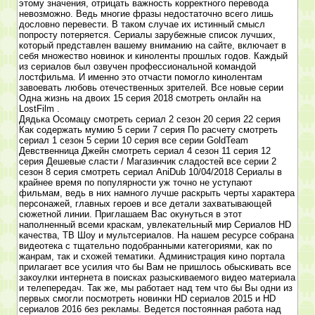
этому значения, отрицать важность корректного перевода
невозможно. Ведь многие фразы недостаточно всего лишь
дословно перевести. В таком случае их истинный смысл
попросту потеряется. Сериалы зарубежные список лучших,
который представлен вашему вниманию на сайте, включает в
себя множество новинок и киноленты прошлых годов. Каждый
из сериалов был озвучен профессиональной командой
лостфильма. И именно это отчасти помогло кинолентам
завоевать любовь отечественных зрителей. Все новые серии
Одна жизнь на двоих 15 серия 2018 смотреть онлайн на
LostFilm .
Дядька Осомацу смотреть сериал 2 сезон 20 серия 22 серия
Как содержать мумию 5 серии 7 серия По расчету смотреть
сериал 1 сезон 5 серии 10 серия все серии GoldTeam
Девственница Джейн смотреть сериал 4 сезон 11 серия 12
серия Дешевые сласти / Магазинчик сладостей все серии 2
сезон 8 серия смотреть сериал AniDub 10/04/2018 Сериалы в
крайнее время по популярности уж точно не уступают
фильмам, ведь в них намного лучше раскрыть черты характера
персонажей, главных героев и все детали захватывающей
сюжетной линии. Приглашаем Вас окунуться в этот
наполненный всеми краскам, увлекательный мир Сериалов HD
качества, ТВ Шоу и мультсериалов. На нашем ресурсе собрана
видеотека с тщательно подобранными категориями, как по
жанрам, так и схожей тематики. Администрация кино портала
прилагает все усилия что бы Вам не пришлось обыскивать все
закоулки интернета в поисках разыскиваемого видео материала
и телепередач. Так же, мы работает над тем что бы Вы одни из
первых смогли посмотреть новинки HD сериалов 2015 и HD
сериалов 2016 без рекламы. Ведется постоянная работа над