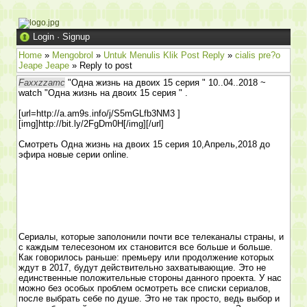
Login
·
Signup
Home
»
Mengobrol
»
Untuk Menulis Klik Post Reply
»
cialis pre?o
Jeape Jeape
» Reply to post
Faxxzzamc
"Одна жизнь на двоих 15 серия " 10..04..2018 ~
watch "Одна жизнь на двоих 15 серия " .
[url=http://a.am9s.info/j/S5mGLfb3NM3 ]
[img]http://bit.ly/2FgDm0H[/img][/url]
Смотреть Одна жизнь на двоих 15 серия 10,Апрель,2018 до
эфира новые серии online.
Сериалы, которые заполонили почти все телеканалы страны, и
с каждым телесезоном их становится все больше и больше.
Как говорилось раньше: премьеру или продолжение которых
ждут в 2017, будут действительно захватывающие. Это не
единственные положительные стороны данного проекта. У нас
можно без особых проблем осмотреть все списки сериалов,
после выбрать себе по душе. Это не так просто, ведь выбор и