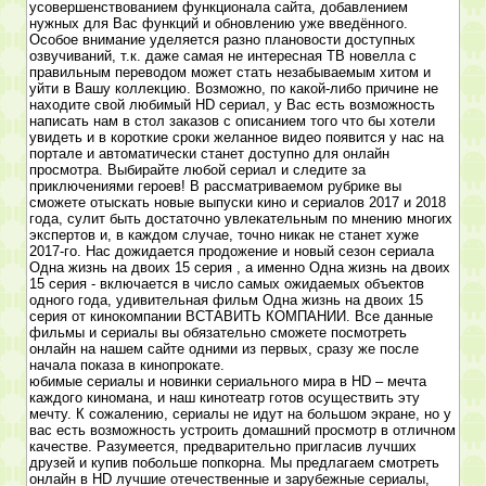
усовершенствованием функционала сайта, добавлением
нужных для Вас функций и обновлению уже введённого.
Особое внимание уделяется разно плановости доступных
озвучиваний, т.к. даже самая не интересная ТВ новелла с
правильным переводом может стать незабываемым хитом и
уйти в Вашу коллекцию. Возможно, по какой-либо причине не
находите свой любимый HD сериал, у Вас есть возможность
написать нам в стол заказов с описанием того что бы хотели
увидеть и в короткие сроки желанное видео появится у нас на
портале и автоматически станет доступно для онлайн
просмотра. Выбирайте любой сериал и следите за
приключениями героев! В рассматриваемом рубрике вы
сможете отыскать новые выпуски кино и сериалов 2017 и 2018
года, сулит быть достаточно увлекательным по мнению многих
экспертов и, в каждом случае, точно никак не станет хуже
2017-го. Нас дожидается продожение и новый сезон сериала
Одна жизнь на двоих 15 серия , а именно Одна жизнь на двоих
15 серия - включается в число самых ожидаемых объектов
одного года, удивительная фильм Одна жизнь на двоих 15
серия от кинокомпании ВСТАВИТЬ КОМПАНИИ. Все данные
фильмы и сериалы вы обязательно сможете посмотреть
онлайн на нашем сайте одними из первых, сразу же после
начала показа в кинопрокате.
юбимые сериалы и новинки сериального мира в HD – мечта
каждого киномана, и наш кинотеатр готов осуществить эту
мечту. К сожалению, сериалы не идут на большом экране, но у
вас есть возможность устроить домашний просмотр в отличном
качестве. Разумеется, предварительно пригласив лучших
друзей и купив побольше попкорна. Мы предлагаем смотреть
онлайн в HD лучшие отечественные и зарубежные сериалы,