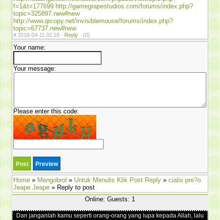
f=1&t=177699
http://gamegrapestudios.com/forums/index.php?
topic=325897.new#new
http://www.qrcopy.net/invisiblemouse/forums/index.php?
topic=67737.new#new
#
2018-04-11 02:18 ·
Reply
·
(0)
Your name:
Your message:
Please enter this code:
Home
»
Mengobrol
»
Untuk Menulis Klik Post Reply
»
cialis pre?o
Jeape Jeape
» Reply to post
Online: Guests: 1
Dan janganlah kamu seperti orang-orang yang lupa kepada Allah, lalu