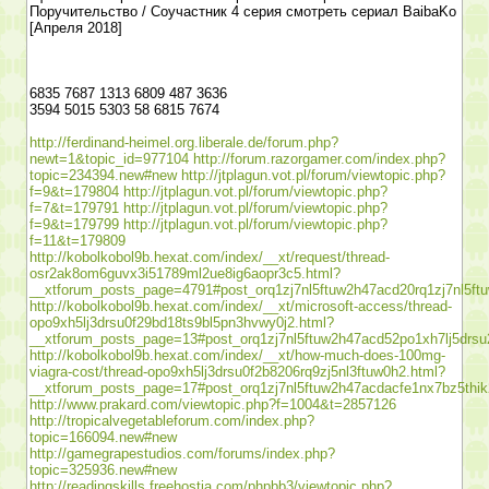
Поручительство / Соучастник 4 серия смотреть сериал BaibaKo
[Апреля 2018]
6835 7687 1313 6809 487 3636
3594 5015 5303 58 6815 7674
http://ferdinand-heimel.org.liberale.de/forum.php?
newt=1&topic_id=977104
http://forum.razorgamer.com/index.php?
topic=234394.new#new
http://jtplagun.vot.pl/forum/viewtopic.php?
f=9&t=179804
http://jtplagun.vot.pl/forum/viewtopic.php?
f=7&t=179791
http://jtplagun.vot.pl/forum/viewtopic.php?
f=9&t=179799
http://jtplagun.vot.pl/forum/viewtopic.php?
f=11&t=179809
http://kobolkobol9b.hexat.com/index/__xt/request/thread-
osr2ak8om6guvx3i51789ml2ue8ig6aopr3c5.html?
__xtforum_posts_page=4791#post_orq1zj7nl5ftuw2h47acd20rq1zj7nl5ft
http://kobolkobol9b.hexat.com/index/__xt/microsoft-access/thread-
opo9xh5lj3drsu0f29bd18ts9bl5pn3hvwy0j2.html?
__xtforum_posts_page=13#post_orq1zj7nl5ftuw2h47acd52po1xh7lj5drsu
http://kobolkobol9b.hexat.com/index/__xt/how-much-does-100mg-
viagra-cost/thread-opo9xh5lj3drsu0f2b8206rq9zj5nl3ftuw0h2.html?
__xtforum_posts_page=17#post_orq1zj7nl5ftuw2h47acdacfe1nx7bz5thi
http://www.prakard.com/viewtopic.php?f=1004&t=2857126
http://tropicalvegetableforum.com/index.php?
topic=166094.new#new
http://gamegrapestudios.com/forums/index.php?
topic=325936.new#new
http://readingskills.freehostia.com/phpbb3/viewtopic.php?