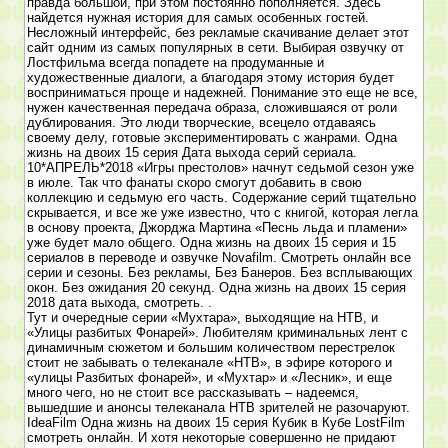
правда большой, при этом постоянно пополняется. Здесь
найдется нужная история для самых особенных гостей.
Несложный интерфейс, без рекламые скачивание делает этот
сайт одним из самых популярных в сети. Выбирая озвучку от
Лостфильма всегда попадете на продуманные и
художественные диалоги, а благодаря этому история будет
восприниматься проще и надежней. Понимание это еще не все,
нужен качественная передача образа, сложившаяся от роли
дублирования. Это люди творческие, всецело отдаваясь
своему делу, готовые экспериментировать с жанрами. Одна
жизнь на двоих 15 серия Дата выхода серий сериала.
10*АПРЕЛЬ*2018 «Игры престолов» начнут седьмой сезон уже
в июле. Так что фанаты скоро смогут добавить в свою
коллекцию и седьмую его часть. Содержание серий тщательно
скрывается, и все же уже известно, что с книгой, которая легла
в основу проекта, Джорджа Мартина «Песнь льда и пламени»
уже будет мало общего. Одна жизнь на двоих 15 серия и 15
сериалов в переводе и озвучке Novafilm. Смотреть онлайн все
серии и сезоны. Без рекламы, Без Банеров. Без всплывающих
окон. Без ожидания 20 секунд. Одна жизнь на двоих 15 серия
2018 дата выхода, смотреть. .
Тут и очередные серии «Мухтара», выходящие на НТВ, и
«Улицы разбитых Фонарей». Любителям криминальных лент с
динамичным сюжетом и большим количеством перестрелок
стоит не забывать о телеканале «НТВ», в эфире которого и
«улицы Разбитых фонарей», и «Мухтар» и «Лесник», и еще
много чего, но не стоит все рассказывать – надеемся,
вышедшие и анонсы телеканала НТВ зрителей не разочаруют.
IdeaFilm Одна жизнь на двоих 15 серия Кубик в Кубе LostFilm
смотреть онлайн. И хотя некоторые совершенно не придают