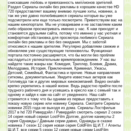
снискавшие любовь и привязанность миллионов зрителей.
Раздел Сериалы онлайн без рекламы в хорошем качестве HD
720 предоставляет вашему внимаю лучшие хиты, новинки, а
так же уже давно полюбившиеся сериалы которые вы уже
подсмотрели или еще только посмотрите. Приветствуем вас на
нашем кинопортале. Мы не уговариваем и не заставляем каким
либо образом просматривать именно у нас. К нам приходят и
становятся друзьями сайта, потому что именно у нас уютная и
комфортная обстановка для просмотра любимого Сериала
онлайн без рекламы и без без ожидания. Мы с заботой
относимся к нашим зрителям. Регулярно добавляем свежие и
обновляем уже существующие теленовеллы. Функционал
портала постоянно расширяется, что бы могли без проблем
насладиться увлекательным времяпровождением. У нас вы
найдете такие жанры как: Комедия, Триллер, Боевик, Драма,
Мелодрама, История, Приключения, Криминал, Ужасы,
Детский, Семейный, Фантастика и прочие. Новые направления
ситкомы, документальные. Увидите известных актеров как
Голливуда так и других мировых кинокомпаний. Видео онлайн
крепко укрепились в нашей жизни. Ведь радостно прийти после
трудного рабочего дня и усевшись в кресло как с семьей так и
одному и зайдя к нам на сайт от увиденного. Наш сайт
стремится к тому что бы одними из первых предоставить к
показу новую серию или новинку Сериала. Смотрите Сериалы
новинки 2015 года не выходя из дома. Сериалы Лостфильм
2017 в hd 720 Ривердэйл / Ривердейл смотреть сериал 2 сезон
14 серия новый сериал LostFilm Долгие, долгие каникулы 2
серия Однажды / Давным серии давно, Однажды в сказке
новинка 7 сезон 12 серия новая серия ColdFilm Щ.И.Т. / Агенты
Щ.И.Т. все серии 5 сезон 12 серия новые серии LostFilm