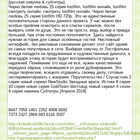
(русская озвучка & субтитры).
Черно белая любовь 25 серия lostfilm, lostfilm онлайн, lostfilm
смотреть онлайн, смотреть lostfilm онлайн, Черно белая
любовь 25 серия lostfilm HD 720p. Это не единственные
положительные стороны данного проекта. У нас можно без
особых проблем осмотреть все списки сериалов, после
выбрать себе по душе. Это не так просто, ведь выбор и правда
большой, при этом постоянно пополняется. Здесь найдется
нужная история для самых особенных гостей. Несложный
интерфейс, без рекламые скачивание делает этот сайт одним
из самых популярных в сети. Выбирая озвучку от Лостфильма
всегда попадете на продуманные и художественные диалоги, а
благодаря этому история будет восприниматься проще и
надежней. Понимание это еще не все, нужен качественная
передача образа, сложившаяся от роли дублирования. Это
люди творческие, всецело отдаваясь своему делу, готовые
экспериментировать с жанрами. Поручительство / Соучастник 2
серия новый сериал NewStudio Звездные врата: Истоки 8 серия
10 серия новая серия GoldTeam Шетланд новый сериал 4 сезон
4 серия новинка Субтитры [Апреля 2018]
6647 7059 1461 2262 4008 6692
7373 2327 2869 683 6116 3597
http://kobolkobol9b.hexat.com/index/__xt/husams-sildenafil-
90916/thread-opo9xh5lj3drsu0f29b87cnm9vf5jh3bpqs0d2.html?
__xtforum_posts_page=9#post_opo9xh5lj3drsu0f27a4574hg9pz5db3vjk
http://gamegrapestudios.com/forums/index.php?