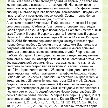
На нашем сайте серии выходят одним из первых для того что
бы не пришлось изнемогать от ожиданий. На нашем проекте
возможны и другие варианты озвучиваний, что бы фанат имел
свободный выбор нужного перевода. Усаживайтесь поудобнее и
приступайте к просмотру новых серий. Сериал Черно белая
любовь 25 серия дата выхода, смотреть. .
Анатомия страсти / Анатомия Грей новинка 14 сезон 14 серия
смотреть сериал Субтитры Эш против Зловещих мертвецов
новая серия 3 сезон 3 серия новая серия Hamster Смертельный
укус 7 серии 8 серия 9 серии 1 серия 1 8 серия новый сериал
Hamster Голубая кровь новая серия 8 сезон 14 серия 15 серия
10,04,2018 Любители сериалов всегда жаждут новых серий
Черно белая любовь 25 серия , и мы порадуем Вас, ведь мы
подготовили только лучшие телесериалы и многосерийные
фильмы в хорошем качестве смотреть онлайн Черно белая
любовь 25 серия . Преимущество нашего видео перед такими
титанами онлайн кинотеатров как киного и бобфильм в том, что
без надоедливой рекламы будет возможность, не как на ivi,
смотреть онлайн Черно белая любовь 25 серия 3 сезон на
LostFilm Черно белая любовь 25 серия , официальном сайте,
практически на любом планшете и телефоне Андроид Черно
белая любовь 25 серия , Android, на престижных Ipad и Черно
белая любовь 25 серия Iphone, системы IOS в mp4. Скачать
будет возможность со временем. ХД качество гарантирует
приятное времяпровождение. Самые ожидаемые телесериалы
новинки этого года Турецкий сериал Черно белая любовь 25
серия / Черно белая любовь 25 серия Все серии (Турция, 2017)
смотреть онлайн на русском языке. Канал Show TV. Какой бы ...
Все серии: 1, 2, 3, 4, 5, 6, 7, 8, 9, 10, 11, 12, 13, 14, 15, 16, 17,
18, 19, 20, 21, 22, 23, 24, 25, 26, 27, 28 заключительная серия