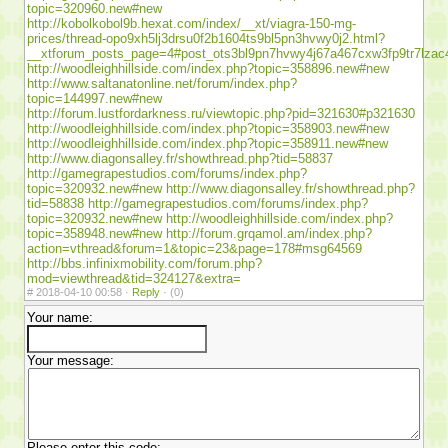
topic=320960.new#new
http://kobolkobol9b.hexat.com/index/__xt/viagra-150-mg-
prices/thread-opo9xh5lj3drsu0f2b1604ts9bl5pn3hvwy0j2.html?
__xtforum_posts_page=4#post_ots3bl9pn7hvwy4j67a467cxw3fp9tr7lzac
http://woodleighhillside.com/index.php?topic=358896.new#new
http://www.saltanatonline.net/forum/index.php?
topic=144997.new#new
http://forum.lustfordarkness.ru/viewtopic.php?pid=321630#p321630
http://woodleighhillside.com/index.php?topic=358903.new#new
http://woodleighhillside.com/index.php?topic=358911.new#new
http://www.diagonsalley.fr/showthread.php?tid=58837
http://gamegrapestudios.com/forums/index.php?
topic=320932.new#new
http://www.diagonsalley.fr/showthread.php?
tid=58838
http://gamegrapestudios.com/forums/index.php?
topic=320932.new#new
http://woodleighhillside.com/index.php?
topic=358948.new#new
http://forum.grqamol.am/index.php?
action=vthread&forum=1&topic=23&page=178#msg64569
http://bbs.infinixmobility.com/forum.php?
mod=viewthread&tid=324127&extra=
#
2018-04-10 00:58 ·
Reply
·
(0)
Your name:
Your message:
Please enter this code: