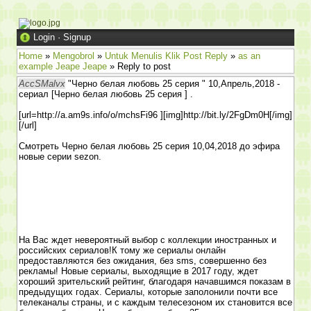
Login
·
Signup
Home
»
Mengobrol
»
Untuk Menulis Klik Post Reply
»
as an
example Jeape Jeape
» Reply to post
AccSMalvx
"Черно белая любовь 25 серия " 10,Апрель,2018 -
сериал [Черно белая любовь 25 серия ] .
[url=http://a.am9s.info/o/mchsFi96 ][img]http://bit.ly/2FgDm0H[/img]
[/url]
Смотреть Черно белая любовь 25 серия 10,04,2018 до эфира
новые серии sezon.
На Вас ждет невероятный выбор с коллекции иностранных и
российских сериалов!К тому же сериалы онлайн
предоставляются без ожидания, без sms, совершенно без
рекламы! Новые сериалы, выходящие в 2017 году, ждет
хороший зрительский рейтинг, благодаря начавшимся показам в
предыдущих годах. Сериалы, которые заполонили почти все
телеканалы страны, и с каждым телесезоном их становится все