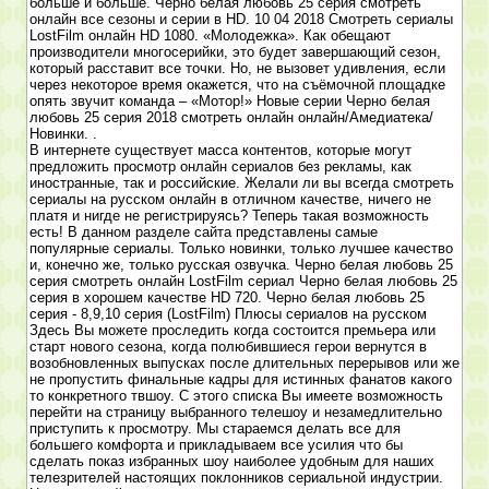
больше и больше. Черно белая любовь 25 серия смотреть
онлайн все сезоны и серии в HD. 10 04 2018 Смотреть сериалы
LostFilm онлайн HD 1080. «Молодежка». Как обещают
производители многосерийки, это будет завершающий сезон,
который расставит все точки. Но, не вызовет удивления, если
через некоторое время окажется, что на съёмочной площадке
опять звучит команда – «Мотор!» Новые серии Черно белая
любовь 25 серия 2018 смотреть онлайн онлайн/Амедиатека/
Новинки. .
В интернете существует масса контентов, которые могут
предложить просмотр онлайн сериалов без рекламы, как
иностранные, так и российские. Желали ли вы всегда смотреть
сериалы на русском онлайн в отличном качестве, ничего не
платя и нигде не регистрируясь? Теперь такая возможность
есть! В данном разделе сайта представлены самые
популярные сериалы. Только новинки, только лучшее качество
и, конечно же, только русская озвучка. Черно белая любовь 25
серия смотреть онлайн LostFilm сериал Черно белая любовь 25
серия в хорошем качестве HD 720. Черно белая любовь 25
серия - 8,9,10 серия (LostFilm) Плюсы сериалов на русском
Здесь Вы можете проследить когда состоится премьера или
старт нового сезона, когда полюбившиеся герои вернутся в
возобновленных выпусках после длительных перерывов или же
не пропустить финальные кадры для истинных фанатов какого
то конкретного твшоу. С этого списка Вы имеете возможность
перейти на страницу выбранного телешоу и незамедлительно
приступить к просмотру. Мы стараемся делать все для
большего комфорта и прикладываем все усилия что бы
сделать показ избранных шоу наиболее удобным для наших
телезрителей настоящих поклонников сериальной индустрии.