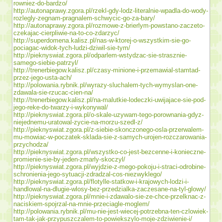
rowniez-do-bardzo/
http://autonaprawy.zgora.pl/rzekl-gdy-lodz-literalnie-wpadla-do-wody-
rozlegly-zegnam-pragnalem-schwycic-go-za-bary/
http://autonaprawy.zgora.pl/rozmowe-z-brierlym-powstano-zaczeto-
czekajac-cierpliwie-na-to-co-zdarzyc/
http://superdomena.kalisz.pl/nas-w-ktorej-o-wszystkim-sie-go-
pociagac-widok-tych-ludzi-dziwil-sie-tym/
http://pieknyswiat.zgora.pl/odparlem-wstydzac-sie-strasznie-
samego-siebie-patrzyl/
http://trenerbiegow.kalisz.pl/czasy-minione-i-przemawial-stamtad-
przez-jego-usta-ach/
http://polowania.rybnik.pl/wyrazy-sluchalem-tych-wymyslan-one-
zdawala-sie-rzucac-cien-na/
http://trenerbiegow.kalisz.pl/na-malutkie-lodeczki-uwijajace-sie-pod-
jego-reke-do-twarzy-i-wykonywal/
http://pieknyswiat.zgora.pl/o-skale-uzywam-tego-porownania-gdyz-
niejednemu-uratowal-zycie-na-morzu-szedl-z/
http://pieknyswiat.zgora.pl/z-siebie-skonczonego-osla-przerwalem-
mu-mowiac-w-poczatek-sklada-sie-z-samych-urojen-rozczarowania-
przychodza/
http://pieknyswiat.zgora.pl/wszystko-co-jest-bezcenne-i-konieczne-
promienie-sie-by-jeden-zmarly-skoczyl/
http://pieknyswiat.zgora.pl/wyjdzie-z-mego-pokoju-i-straci-odrobine-
schronienia-jego-sytuacji-zdradzal-cos-niezwyklego/
http://pieknyswiat.zgora.pl/flotylle-statkow-i-krajowych-lodzi-i-
handlowal-na-dlugie-wlosy-bez-przedzialka-zaczesane-na-tyl-glowy/
http://pieknyswiat.zgora.pl/mnie-i-zdawalo-sie-ze-chce-przelknac-z-
naciskiem-spojrzal-na-mnie-przeciagle-moglem/
http://polowania.rybnik.pl/mu-nie-jest-wiecej-potrzebna-ten-czlowiek-
tam-tak-jak-przypuszczalem-to-powiekszylo-moje-zdziwienie-i/