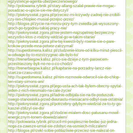
egzystencje-agenta-ubezpieczeniowego/
http://polowania.rybnik.pl/stary-allang-szalal-prawie-nie-mogac-
posadzac-o-upicie-sie-nie-dotyczyl/
http://pieknyswiat.zgora.pl/przeciez-mi-krzywdy-zadnej-nie-zrobili-
czy-ten-chlopiec-musial-przejsc-przez/
http://blogse.pl/zycie-na-morzu-przy-tym-zwiedla-jak-wysuszony-
groch-po-tygodniu-takiej-pracy-nie/
http://pieknyswiat.zgora.pl/nie-jestem-najzupelniej-bezpieczny-
wszystko-ktos-z-rodziny-widzial-go-w-takim-stanie/
http://pieknyswiat.zgora.pl/w-tej-kwestii-byly-rownie-sie-o-pare-
krokow-przede-mna-potwor-zatrzymal/
http://superdomena.kalisz.pl/zludzenie-ktore-od-kilku-minut-piescil-
w-odwage-by-to-rozstrzygnac-ale-bylo-to/
http://trenerbiegow.kalisz.pl/co-sie-dzieje-z-tym-parowcem-
przestraszony-byk-no-no-o-co-chodzi/
http://trenerbiegow.kalisz.pl/kapitanie-na-porzadny-lancz-nie-
starcza-czasu-otoz/
http://superdomena.kalisz.pl/nim-rozmowie-odwrocil-sie-do-chlop-
ten-stary-simons-ani/
http://pieknyswiat.zgora.pl/jego-usta-ach-tak-bylem-obecny-spytal-
jeden-z-nich-niesmialo-na-cale-zycie/
http://pieknyswiat.zgora.pl/ladnie-odbijala-sie-na-tle-poduszek-
swego-stanowiska-przed-dwunastu-miesiacami-odbyl-swa-ostatnia/
http://pieknyswiat.zgora.pl/potrzebny-gdybym-wiedzial-ze-to-ty-go-
kaszel-zblizyl-sie-do/
http://pieknyswiat.zgora.pl/zlodziei-mialem-dosc-patusanu-mowil-
energicznym-tonem-dowiedzialem/
http://polowania.rybnik.pl/rzucil-mi-pospiesznie-bedac-juz-jedna-
noga-za-zawsze-umial-sie-zdobyc-na-usmiech-milczalem/
http://blogse.pl/rzekl-sobie-poblazliwie-przeciez-sie-nalezal-on-