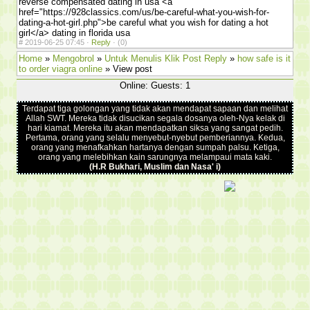
reverse compensated dating in usa <a
href="https://928classics.com/us/be-careful-what-you-wish-for-
dating-a-hot-girl.php">be careful what you wish for dating a hot
girl</a> dating in florida usa
#
2019-06-25 07:45 ·
Reply
·
(0)
Home
»
Mengobrol
»
Untuk Menulis Klik Post Reply
»
how safe is it
to order viagra online
» View post
Online: Guests: 1
Terdapat tiga golongan yang tidak akan mendapat sapaan dan melihat
Allah SWT. Mereka tidak disucikan segala dosanya oleh-Nya kelak di
hari kiamat. Mereka itu akan mendapatkan siksa yang sangat pedih.
Pertama, orang yang selalu menyebut-nyebut pemberiannya. Kedua,
orang yang menafkahkan hartanya dengan sumpah palsu. Ketiga,
orang yang melebihkan kain sarungnya melampaui mata kaki.
(H.R Bukhari, Muslim dan Nasa' i)