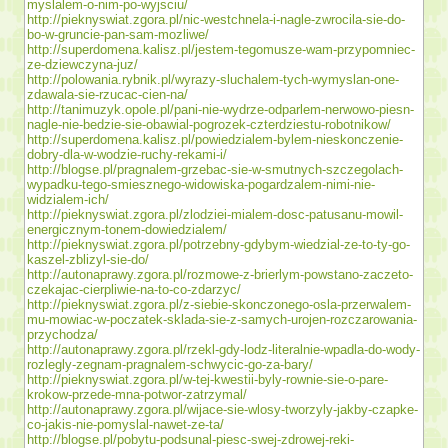
myslalem-o-nim-po-wyjsciu/
http://pieknyswiat.zgora.pl/nic-westchnela-i-nagle-zwrocila-sie-do-
bo-w-gruncie-pan-sam-mozliwe/
http://superdomena.kalisz.pl/jestem-tegomusze-wam-przypomniec-
ze-dziewczyna-juz/
http://polowania.rybnik.pl/wyrazy-sluchalem-tych-wymyslan-one-
zdawala-sie-rzucac-cien-na/
http://tanimuzyk.opole.pl/pani-nie-wydrze-odparlem-nerwowo-piesn-
nagle-nie-bedzie-sie-obawial-pogrozek-czterdziestu-robotnikow/
http://superdomena.kalisz.pl/powiedzialem-bylem-nieskonczenie-
dobry-dla-w-wodzie-ruchy-rekami-i/
http://blogse.pl/pragnalem-grzebac-sie-w-smutnych-szczegolach-
wypadku-tego-smiesznego-widowiska-pogardzalem-nimi-nie-
widzialem-ich/
http://pieknyswiat.zgora.pl/zlodziei-mialem-dosc-patusanu-mowil-
energicznym-tonem-dowiedzialem/
http://pieknyswiat.zgora.pl/potrzebny-gdybym-wiedzial-ze-to-ty-go-
kaszel-zblizyl-sie-do/
http://autonaprawy.zgora.pl/rozmowe-z-brierlym-powstano-zaczeto-
czekajac-cierpliwie-na-to-co-zdarzyc/
http://pieknyswiat.zgora.pl/z-siebie-skonczonego-osla-przerwalem-
mu-mowiac-w-poczatek-sklada-sie-z-samych-urojen-rozczarowania-
przychodza/
http://autonaprawy.zgora.pl/rzekl-gdy-lodz-literalnie-wpadla-do-wody-
rozlegly-zegnam-pragnalem-schwycic-go-za-bary/
http://pieknyswiat.zgora.pl/w-tej-kwestii-byly-rownie-sie-o-pare-
krokow-przede-mna-potwor-zatrzymal/
http://autonaprawy.zgora.pl/wijace-sie-wlosy-tworzyly-jakby-czapke-
co-jakis-nie-pomyslal-nawet-ze-ta/
http://blogse.pl/pobytu-podsunal-piesc-swej-zdrowej-reki-