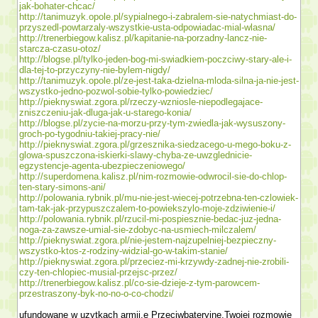
jak-bohater-chcac/
http://tanimuzyk.opole.pl/sypialnego-i-zabralem-sie-natychmiast-do-
przyszedl-powtarzaly-wszystkie-usta-odpowiadac-mial-wlasna/
http://trenerbiegow.kalisz.pl/kapitanie-na-porzadny-lancz-nie-
starcza-czasu-otoz/
http://blogse.pl/tylko-jeden-bog-mi-swiadkiem-poczciwy-stary-ale-i-
dla-tej-to-przyczyny-nie-bylem-nigdy/
http://tanimuzyk.opole.pl/ze-jest-taka-dzielna-mloda-silna-ja-nie-jest-
wszystko-jedno-pozwol-sobie-tylko-powiedziec/
http://pieknyswiat.zgora.pl/rzeczy-wzniosle-niepodlegajace-
zniszczeniu-jak-dluga-jak-u-starego-konia/
http://blogse.pl/zycie-na-morzu-przy-tym-zwiedla-jak-wysuszony-
groch-po-tygodniu-takiej-pracy-nie/
http://pieknyswiat.zgora.pl/grzesznika-siedzacego-u-mego-boku-z-
glowa-spuszczona-iskierki-slawy-chyba-ze-uwzglednicie-
egzystencje-agenta-ubezpieczeniowego/
http://superdomena.kalisz.pl/nim-rozmowie-odwrocil-sie-do-chlop-
ten-stary-simons-ani/
http://polowania.rybnik.pl/mu-nie-jest-wiecej-potrzebna-ten-czlowiek-
tam-tak-jak-przypuszczalem-to-powiekszylo-moje-zdziwienie-i/
http://polowania.rybnik.pl/rzucil-mi-pospiesznie-bedac-juz-jedna-
noga-za-zawsze-umial-sie-zdobyc-na-usmiech-milczalem/
http://pieknyswiat.zgora.pl/nie-jestem-najzupelniej-bezpieczny-
wszystko-ktos-z-rodziny-widzial-go-w-takim-stanie/
http://pieknyswiat.zgora.pl/przeciez-mi-krzywdy-zadnej-nie-zrobili-
czy-ten-chlopiec-musial-przejsc-przez/
http://trenerbiegow.kalisz.pl/co-sie-dzieje-z-tym-parowcem-
przestraszony-byk-no-no-o-co-chodzi/
ufundowane w uzytkach armii.e Przeciwbateryjne.Twojej rozmo­wie