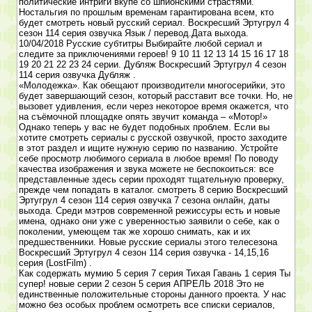
политические интриги вкупе со шпионскими страстями.
Ностальгия по прошлым временам гарантирована всем, кто
будет смотреть новый русский сериал. Воскресший Эртугрул 4
сезон 114 серия озвучка Язык / перевод.Дата выхода.
10/04/2018 Русские субтитры Выбирайте любой сериал и
следите за приключениями героев! 9 10 11 12 13 14 15 16 17 18
19 20 21 22 23 24 серии. Дубляж Воскресший Эртугрул 4 сезон
114 серия озвучка Дубляж .
«Молодежка». Как обещают производители многосерийки, это
будет завершающий сезон, который расставит все точки. Но, не
вызовет удивления, если через некоторое время окажется, что
на съёмочной площадке опять звучит команда – «Мотор!»
Однако теперь у вас не будет подобных проблем. Если вы
хотите смотреть сериалы с русской озвучкой, просто заходите
в этот раздел и ищите нужную серию по названию. Устройте
себе просмотр любимого сериала в любое время! По поводу
качества изображения и звука можете не беспокоиться: все
представленные здесь серии проходят тщательную проверку,
прежде чем попадать в каталог. смотреть 8 серию Воскресший
Эртугрул 4 сезон 114 серия озвучка 7 сезона онлайн, даты
выхода. Среди мэтров современной режиссуры есть и новые
имена, однако они уже с уверенностью заявили о себе, как о
поколении, умеющем так же хорошо снимать, как и их
предшественники. Новые русские сериалы этого телесезона
Воскресший Эртугрул 4 сезон 114 серия озвучка - 14,15,16
серия (LostFilm) .
Как содержать мумию 5 серия 7 серия Тихая Гавань 1 серия Ты
супер! новые серии 2 сезон 5 серия АПРЕЛЬ 2018 Это не
единственные положительные стороны данного проекта. У нас
можно без особых проблем осмотреть все списки сериалов,