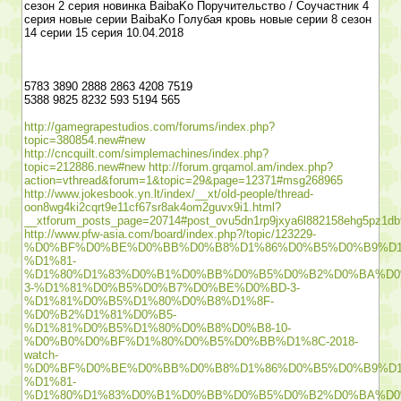
сезон 2 серия новинка BaibaKo Поручительство / Соучастник 4
серия новые серии BaibaKo Голубая кровь новые серии 8 сезон
14 серии 15 серия 10.04.2018
5783 3890 2888 2863 4208 7519
5388 9825 8232 593 5194 565
http://gamegrapestudios.com/forums/index.php?
topic=380854.new#new
http://cncquilt.com/simplemachines/index.php?
topic=212886.new#new
http://forum.grqamol.am/index.php?
action=vthread&forum=1&topic=29&page=12371#msg268965
http://www.jokesbook.yn.lt/index/__xt/old-people/thread-
oon8wg4ki2cqrt9e11cf67sr8ak4om2guvx9i1.html?
__xtforum_posts_page=20714#post_ovu5dn1rp9jxya6l882158ehg5pz1d
http://www.pfw-asia.com/board/index.php?/topic/123229-
%D0%BF%D0%BE%D0%BB%D0%B8%D1%86%D0%B5%D0%B9%D1
%D1%81-
%D1%80%D1%83%D0%B1%D0%BB%D0%B5%D0%B2%D0%BA%D0
3-%D1%81%D0%B5%D0%B7%D0%BE%D0%BD-3-
%D1%81%D0%B5%D1%80%D0%B8%D1%8F-
%D0%B2%D1%81%D0%B5-
%D1%81%D0%B5%D1%80%D0%B8%D0%B8-10-
%D0%B0%D0%BF%D1%80%D0%B5%D0%BB%D1%8C-2018-
watch-
%D0%BF%D0%BE%D0%BB%D0%B8%D1%86%D0%B5%D0%B9%D1
%D1%81-
%D1%80%D1%83%D0%B1%D0%BB%D0%B5%D0%B2%D0%BA%D0