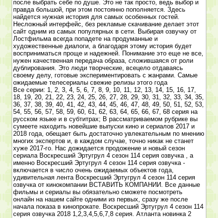
после выбрать себе по душе. Это не так просто, ведь выбор и
правда большой, при этом постоянно пополняется. Здесь
найдется нужная история для самых особенных гостей.
Несложный интерфейс, без рекламые скачивание делает этот
сайт одним из самых популярных в сети. Выбирая озвучку от
Лостфильма всегда попадете на продуманные и
художественные диалоги, а благодаря этому история будет
восприниматься проще и надежней. Понимание это еще не все,
нужен качественная передача образа, сложившаяся от роли
дублирования. Это люди творческие, всецело отдаваясь
своему делу, готовые экспериментировать с жанрами. Самые
ожидаемые телесериалы свежие релизы этого года
Все серии: 1, 2, 3, 4, 5, 6, 7, 8, 9, 10, 11, 12, 13, 14, 15, 16, 17,
18, 19, 20, 21, 22, 23, 24, 25, 26, 27, 28, 29, 30, 31, 32, 33, 34, 35,
36, 37, 38, 39, 40, 41, 42, 43, 44, 45, 46, 47, 48, 49, 50, 51, 52, 53,
54, 55, 56, 57, 58, 59, 60, 61, 62, 63, 64, 65, 66, 67, 68 серия на
русском языке и в субтитрах; В рассматриваемом рубрике вы
сумеете находить новейшие выпуски кино и сериалов 2017 и
2018 года, обещает быть достаточно увлекательным по мнению
многих экспертов и, в каждом случае, точно никак не станет
хуже 2017-го. Нас дожидается продожение и новый сезон
сериала Воскресший Эртугрул 4 сезон 114 серия озвучка , а
именно Воскресший Эртугрул 4 сезон 114 серия озвучка -
включается в число очень ожидаемых объектов года,
удивительная лента Воскресший Эртугрул 4 сезон 114 серия
озвучка от кинокомпании ВСТАВИТЬ КОМПАНИИ. Все данные
фильмы и сериалы вы обязательно сможете посмотреть
онлайн на нашем сайте одними из первых, сразу же после
начала показа в кинопрокате. Воскресший Эртугрул 4 сезон 114
серия озвучка 2018 1,2,3,4,5,6,7,8 серия. Атланта новинка 2