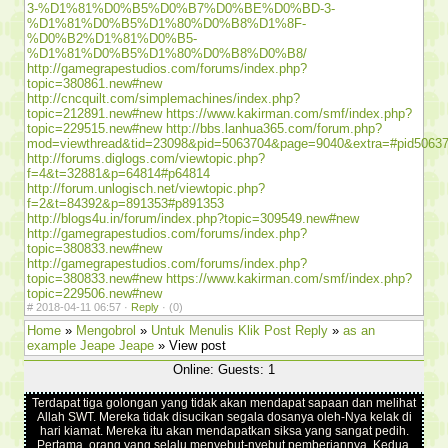
3-%D1%81%D0%B5%D0%B7%D0%BE%D0%BD-3-
%D1%81%D0%B5%D1%80%D0%B8%D1%8F-
%D0%B2%D1%81%D0%B5-
%D1%81%D0%B5%D1%80%D0%B8%D0%B8/
http://gamegrapestudios.com/forums/index.php?
topic=380861.new#new
http://cncquilt.com/simplemachines/index.php?
topic=212891.new#new
https://www.kakirman.com/smf/index.php?
topic=229515.new#new
http://bbs.lanhua365.com/forum.php?
mod=viewthread&tid=23098&pid=5063704&page=9040&extra=#pid5063
http://forums.diglogs.com/viewtopic.php?
f=4&t=32881&p=64814#p64814
http://forum.unlogisch.net/viewtopic.php?
f=2&t=84392&p=891353#p891353
http://blogs4u.in/forum/index.php?topic=309549.new#new
http://gamegrapestudios.com/forums/index.php?
topic=380833.new#new
http://gamegrapestudios.com/forums/index.php?
topic=380833.new#new
https://www.kakirman.com/smf/index.php?
topic=229506.new#new
#
2018-04-11 06:57 ·
Reply
·
(0)
Home
»
Mengobrol
»
Untuk Menulis Klik Post Reply
»
as an
example Jeape Jeape
» View post
Online: Guests: 1
Terdapat tiga golongan yang tidak akan mendapat sapaan dan melihat
Allah SWT. Mereka tidak disucikan segala dosanya oleh-Nya kelak di
hari kiamat. Mereka itu akan mendapatkan siksa yang sangat pedih.
Pertama, orang yang selalu menyebut-nyebut pemberiannya. Kedua,