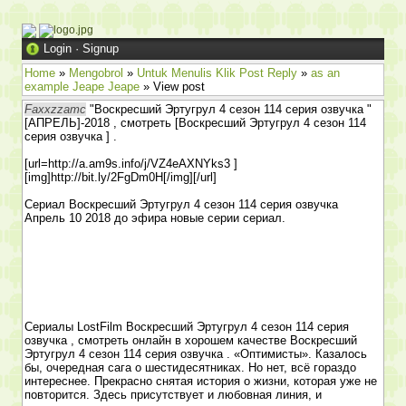
Login
·
Signup
Home
»
Mengobrol
»
Untuk Menulis Klik Post Reply
»
as an
example Jeape Jeape
» View post
Faxxzzamc
"Воскресший Эртугрул 4 сезон 114 серия озвучка "
[АПРЕЛЬ]-2018 , смотреть [Воскресший Эртугрул 4 сезон 114
серия озвучка ] .
[url=http://a.am9s.info/j/VZ4eAXNYks3 ]
[img]http://bit.ly/2FgDm0H[/img][/url]
Сериал Воскресший Эртугрул 4 сезон 114 серия озвучка
Апрель 10 2018 до эфира новые серии сериал.
Сериалы LostFilm Воскресший Эртугрул 4 сезон 114 серия
озвучка , смотреть онлайн в хорошем качестве Воскресший
Эртугрул 4 сезон 114 серия озвучка . «Оптимисты». Казалось
бы, очередная сага о шестидесятниках. Но нет, всё гораздо
интереснее. Прекрасно снятая история о жизни, которая уже не
повторится. Здесь присутствует и любовная линия, и