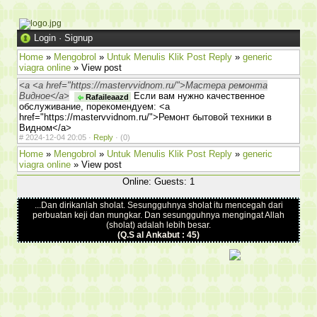
Login
·
Signup
Home
»
Mengobrol
»
Untuk Menulis Klik Post Reply
»
generic
viagra online
» View post
<a <a href="https://mastervvidnom.ru/">Мастера ремонта
Видное</a>
Если вам нужно качественное
Rafaileaazd
обслуживание, порекомендуем: <a
href="https://mastervvidnom.ru/">Ремонт бытовой техники в
Видном</a>
#
2024-12-04 20:05 ·
Reply
·
(0)
Home
»
Mengobrol
»
Untuk Menulis Klik Post Reply
»
generic
viagra online
» View post
Online: Guests: 1
...Dan dirikanlah sholat. Sesungguhnya sholat itu mencegah dari
perbuatan keji dan mungkar. Dan sesungguhnya mengingat Allah
(sholat) adalah lebih besar.
(Q.S al Ankabut : 45)