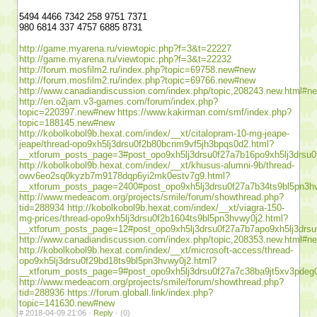
5494 4466 7342 258 9751 7371
980 6814 337 4757 6885 8731
http://game.myarena.ru/viewtopic.php?f=3&t=22227
http://game.myarena.ru/viewtopic.php?f=3&t=22232
http://forum.mosfilm2.ru/index.php?topic=69758.new#new
http://forum.mosfilm2.ru/index.php?topic=69766.new#new
http://www.canadiandiscussion.com/index.php/topic,208243.new.html#n
http://en.o2jam.v3-games.com/forum/index.php?
topic=220397.new#new
https://www.kakirman.com/smf/index.php?
topic=188145.new#new
http://kobolkobol9b.hexat.com/index/__xt/citalopram-10-mg-jeape-
jeape/thread-opo9xh5lj3drsu0f2b80bcnm9vf5jh3bpqs0d2.html?
__xtforum_posts_page=3#post_opo9xh5lj3drsu0f27a7b16po9xh5lj3drsu0
http://kobolkobol9b.hexat.com/index/__xt/khusus-alumni-9b/thread-
owv6eo2sq0kyzb7m9178dqp6yi2mk0estv7g9.html?
__xtforum_posts_page=2400#post_opo9xh5lj3drsu0f27a7b34ts9bl5pn3h
http://www.medeacom.org/projects/smile/forum/showthread.php?
tid=288934
http://kobolkobol9b.hexat.com/index/__xt/viagra-150-
mg-prices/thread-opo9xh5lj3drsu0f2b1604ts9bl5pn3hvwy0j2.html?
__xtforum_posts_page=12#post_opo9xh5lj3drsu0f27a7b7apo9xh5lj3drsu
http://www.canadiandiscussion.com/index.php/topic,208353.new.html#n
http://kobolkobol9b.hexat.com/index/__xt/microsoft-access/thread-
opo9xh5lj3drsu0f29bd18ts9bl5pn3hvwy0j2.html?
__xtforum_posts_page=9#post_opo9xh5lj3drsu0f27a7c38ba9jt5xv3pdeg
http://www.medeacom.org/projects/smile/forum/showthread.php?
tid=288936
https://forum.globall.link/index.php?
topic=141630.new#new
#
2018-04-09 21:06 ·
Reply
·
(0)