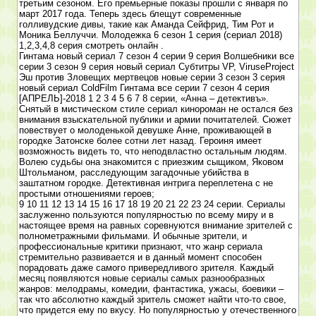
третьим сезоном. Его премьерные показы прошли с января по
март 2017 года. Теперь здесь блещут современные
голливудские дивы, такие как Аманда Сейфрид, Тим Рот и
Моника Беллуччи. Молодежка 6 сезон 1 серия (сериал 2018)
1,2,3,4,8 серия смотреть онлайн .
Гинтама новый сериал 7 сезон 4 серии 9 серия Волшебники все
серии 3 сезон 9 серия новый сериал Субтитры VP, ViruseProject
Эш против Зловещих мертвецов новые серии 3 сезон 3 серия
новый сериал ColdFilm Гинтама все серии 7 сезон 4 серия
[АПРЕЛЬ]-2018 1 2 3 4 5 6 7 8 серии, «Анна – детективъ».
Снятый в мистическом стиле сериал кинороман не остался без
внимания взыскательной публики и армии почитателей. Сюжет
повествует о молоденькой девушке Анне, проживающей в
городке Затонске более сотни лет назад. Героиня имеет
возможность видеть то, что неподвластно остальным людям.
Волею судьбы она знакомится с приезжим сыщиком, Яковом
Штольманом, расследующим загадочные убийства в
заштатном городке. Детективная интрига переплетена с не
простыми отношениями героев;
9 10 11 12 13 14 15 16 17 18 19 20 21 22 23 24 серии. Сериалы
заслуженно пользуются популярностью по всему миру и в
настоящее время на равных соревнуются внимание зрителей с
полнометражными фильмами. И обычные зрители, и
профессиональные критики признают, что жанр сериала
стремительно развивается и в данный момент способен
порадовать даже самого привередливого зрителя. Каждый
месяц появляются новые сериалы самых разнообразных
жанров: мелодрамы, комедии, фантастика, ужасы, боевики –
так что абсолютно каждый зритель сможет найти что-то свое,
что придется ему по вкусу. Но популярностью у отечественного