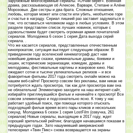
зарубежные многосерийные сериалы. «Отчий берег». Военная
драма, рассказывающая об Алексее, Варваре, Степане и Алёне
Морозовых. Две сестры и два брата. Сложные отношения,
любовь, которая может или спасти или убить, необъятное горе
и счастье в награду. Сериал лишний раз заставит задуматься о
том, что оставаться человеком надо в любых условиях. В этом
разделе представлен список лучших новинок, которые с
удовольствием будет смотреть огромная армия почитателей
сериалов. Молодежка 6 сезон 1 серия Дата выхода серий
сериала. .
Что же касается сериалов, представленных отечественным
кинопрокатом, ситуация выглядит следующим образом: В
приведенном году вселенский кинематограф даст нам
новейшие дивные сказки, криминальные драмы, боевики и
экшен, исторические экранизации, комедии, драмы и
мелодрамы, фестивальные картины и жанровое кино. Нас
ожидают сотни и тысячи увлекательных релизов – и все
фаворитные фильмы 2017 года смотреть онлайн можно на
нашем веб-сайте! Просмотр совсем без рекламы, вам никак не
потребуется ждать просмотра, так как для просмотра вам она
не обязательна! Элементарно заходите на наш интернет-сайт,
избирайте приглянувшийся фильм и начинайте к просмотр! Все
совсем элементарно и подсознательно ясно. К тому у нас
работает удобный поиск, при помощи которого отыскать
подходящий фильм время всего пары кликов и нескольких
секунд. Молодежка 6 сезон 1 серия LostFilm (озвучка, 261
сериалов) Новые сериалы, выходящие в 2017 году, ждет
хороший зрительский рейтинг, благодаря начавшимся показам в
предыдущих годах. Зато нашумевший американский
телесериал «Твин Пикс» снова возвращается на экраны