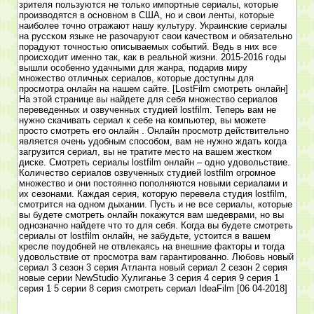
зрителя пользуются не только импортные сериалы, которые
производятся в основном в США, но и свои ленты, которые
наиболее точно отражают нашу культуру. Украинские сериалы
на русском языке не разочаруют свои качеством и обязательно
порадуют точностью описываемых событий. Ведь в них все
происходит именно так, как в реальной жизни. 2015-2016 годы
вышли особенно удачными для жанра, подарив миру
множество отличных сериалов, которые доступны для
просмотра онлайн на нашем сайте. [LostFilm смотреть онлайн]
На этой странице вы найдете для себя множество сериалов
переведенных и озвученных студией lostfilm. Теперь вам не
нужно скачивать сериал к себе на компьютер, вы можете
просто смотреть его онлайн . Онлайн просмотр действительно
является очень удобным способом, вам не нужно ждать когда
загрузится сериал, вы не тратите место на вашем жестком
диске. Смотреть сериалы lostfilm онлайн – одно удовольствие.
Количество сериалов озвученных студией lostfilm огромное
множество и они постоянно пополняются новыми сериалами и
их сезонами. Каждая серия, которую перевела студия lostfilm,
смотрится на одном дыхании. Пусть и не все сериалы, которые
вы будете смотреть онлайн покажутся вам шедеврами, но вы
однозначно найдете что то для себя. Когда вы будете смотреть
сериалы от lostfilm онлайн, не забудьте, устоится в вашем
кресле поудобней не отвлекаясь на внешние факторы и тогда
удовольствие от просмотра вам гарантированно. Любовь новый
сериал 3 сезон 3 серия Атланта новый сериал 2 сезон 2 серия
новые серии NewStudio Хулиганье 3 серия 4 серия 9 серия 1
серия 1 5 серии 8 серия смотреть сериал IdeaFilm [06 04-2018]