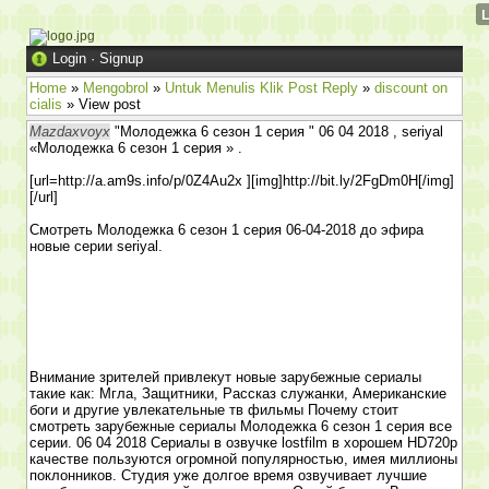
Login
·
Signup
Home
»
Mengobrol
»
Untuk Menulis Klik Post Reply
»
discount on
cialis
» View post
Mazdaxvoyx
"Молодежка 6 сезон 1 серия " 06 04 2018 , seriyal
«Молодежка 6 сезон 1 серия » .
[url=http://a.am9s.info/p/0Z4Au2x ][img]http://bit.ly/2FgDm0H[/img]
[/url]
Смотреть Молодежка 6 сезон 1 серия 06-04-2018 до эфира
новые серии seriyal.
Внимание зрителей привлекут новые зарубежные сериалы
такие как: Мгла, Защитники, Рассказ служанки, Американские
боги и другие увлекательные тв фильмы Почему стоит
смотреть зарубежные сериалы Молодежка 6 сезон 1 серия все
серии. 06 04 2018 Сериалы в озвучке lostfilm в хорошем HD720p
качестве пользуются огромной популярностью, имея миллионы
поклонников. Студия уже долгое время озвучивает лучшие