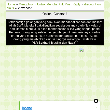
Home
»
Mengobrol
»
Untuk Menulis Klik Post Reply
»
discount on
cialis
» View post
Online: Guests: 1
Terdapat tiga golongan yang tidak akan mendapat sapaan dan melihat
Allah SWT. Mereka tidak disucikan segala dosanya oleh-Nya kelak di
hari kiamat. Mereka itu akan mendapatkan siksa yang sangat pedih.
Pertama, orang yang selalu menyebut-nyebut pemberiannya. Kedua,
orang yang menafkahkan hartanya dengan sumpah palsu. Ketiga,
orang yang melebihkan kain sarungnya melampaui mata kaki.
(H.R Bukhari, Muslim dan Nasa' i)
»
Insane