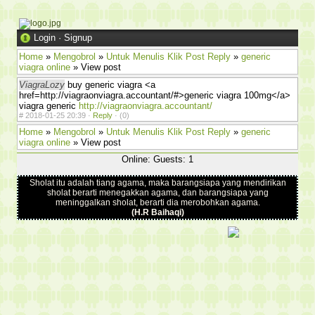
Login
·
Signup
Home
»
Mengobrol
»
Untuk Menulis Klik Post Reply
»
generic
viagra online
» View post
ViagraLozy
buy generic viagra <a
href=http://viagraonviagra.accountant/#>generic viagra 100mg</a>
viagra generic
http://viagraonviagra.accountant/
#
2018-01-25 20:39 ·
Reply
·
(0)
Home
»
Mengobrol
»
Untuk Menulis Klik Post Reply
»
generic
viagra online
» View post
Online: Guests: 1
Sholat itu adalah tiang agama, maka barangsiapa yang mendirikan
sholat berarti menegakkan agama, dan barangsiapa yang
meninggalkan sholat, berarti dia merobohkan agama.
(H.R Baihaqi)