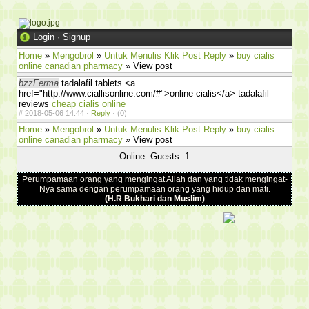
Login
·
Signup
Home
»
Mengobrol
»
Untuk Menulis Klik Post Reply
»
buy cialis
online canadian pharmacy
» View post
bzzFerma
tadalafil tablets <a
href="http://www.ciallisonline.com/#">online cialis</a> tadalafil
reviews
cheap cialis online
#
2018-05-06 14:44 ·
Reply
·
(0)
Home
»
Mengobrol
»
Untuk Menulis Klik Post Reply
»
buy cialis
online canadian pharmacy
» View post
Online: Guests: 1
Perumpamaan orang yang mengingat Allah dan yang tidak mengingat-
Nya sama dengan perumpamaan orang yang hidup dan mati.
(H.R Bukhari dan Muslim)