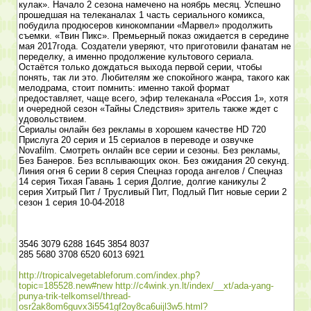
кулак». Начало 2 сезона намечено на ноябрь месяц. Успешно
прошедшая на телеканалах 1 часть сериального комикса,
побудила продюсеров кинокомпании «Марвел» продолжить
съемки. «Твин Пикс». Премьерный показ ожидается в середине
мая 2017года. Создатели уверяют, что приготовили фанатам не
переделку, а именно продолжение культового сериала.
Остаётся только дождаться выхода первой серии, чтобы
понять, так ли это. Любителям же спокойного жанра, такого как
мелодрама, стоит помнить: именно такой формат
предоставляет, чаще всего, эфир телеканала «Россия 1», хотя
и очередной сезон «Тайны Следствия» зритель также ждет с
удовольствием.
Сериалы онлайн без рекламы в хорошем качестве HD 720
Прислуга 20 серия и 15 сериалов в переводе и озвучке
Novafilm. Смотреть онлайн все серии и сезоны. Без рекламы,
Без Банеров. Без всплывающих окон. Без ожидания 20 секунд.
Линия огня 6 серии 8 серия Спецназ города ангелов / Спецназ
14 серия Тихая Гавань 1 серия Долгие, долгие каникулы 2
серия Хитрый Пит / Трусливый Пит, Подлый Пит новые серии 2
сезон 1 серия 10-04-2018
3546 3079 6288 1645 3854 8037
285 5680 3708 6520 6013 6921
http://tropicalvegetableforum.com/index.php?
topic=185528.new#new
http://c4wink.yn.lt/index/__xt/ada-yang-
punya-trik-telkomsel/thread-
osr2ak8om6guvx3i5541gf2oy8ca6uijl3w5.html?