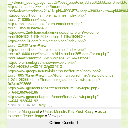
__xtforum_posts_page=17726#post_opo9xh5lj3drsu0f28081beji9rb5fd3x
http://bbs.lanhua365.com/forum.php?
mod=viewthread&tid=21411&pid=4890457&page=3903&extra=#pid4890
http://cncquilt.com/simplemachines/index.php?
topic=210395.new#new
http://tropicalvegetableforum.com/index.php?
topic=185530.new#new
http://www.2ndchanceal.com/index.php/forum/welcome-
mat/1535102-4-115-2018-online-4-115#1535027
http://cncquilt.com/simplemachines/index.php?
topic=210397.new#new
http://cncquilt.com/simplemachines/index.php?
topic=210400.new#new
http://bbs.lanhua365.com/forum.php?
mod=viewthread&tid=29483&page=2489#lastpost
http://forum.unlogisch.net/viewtopic.php?
f=2&t=5296&p=887413#p887413
http://www.qrcopy.net/invisiblemouse/forums/index.php?
topic=88570.new#new
http://forum.unlogisch.net/viewtopic.php?
f=2&t=293667
http://forum.unlogisch.net/viewtopic.php?
f=2&t=293666
http://www.gpsmontagne.fr/caprin/forum/viewtopic.php?
p=644185#644185
http://www.gpsmontagne.fr/caprin/forum/viewtopic.php?
p=644192#644192
#
2018-04-12 07:12 ·
Reply
·
(0)
Home
»
Mengobrol
»
Untuk Menulis Klik Post Reply
»
as an
example Jeape Jeape
» View post
Online: Guests: 1