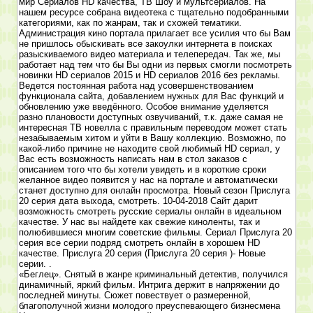
мир Сериалов HD качества, ТВ Шоу и мультсериалов. На
нашем ресурсе собрана видеотека с тщательно подобранными
категориями, как по жанрам, так и схожей тематики.
Администрация кино портала прилагает все усилия что бы Вам
не пришлось обыскивать все закоулки интернета в поисках
разыскиваемого видео материала и телепередач. Так же, мы
работает над тем что бы Вы одни из первых смогли посмотреть
новинки HD сериалов 2015 и HD сериалов 2016 без рекламы.
Ведется постоянная работа над усовершенствованием
функционала сайта, добавлением нужных для Вас функций и
обновлению уже введённого. Особое внимание уделяется
разно плановости доступных озвучиваний, т.к. даже самая не
интересная ТВ новелла с правильным переводом может стать
незабываемым хитом и уйти в Вашу коллекцию. Возможно, по
какой-либо причине не находите свой любимый HD сериал, у
Вас есть возможность написать нам в стол заказов с
описанием того что бы хотели увидеть и в короткие сроки
желанное видео появится у нас на портале и автоматически
станет доступно для онлайн просмотра. Новый сезон Прислуга
20 серия дата выхода, смотреть. 10-04-2018 Сайт дарит
возможность смотреть русские сериалы онлайн в идеальном
качестве. У нас вы найдете как свежие киноленты, так и
полюбившиеся многим советские фильмы. Сериал Прислуга 20
серия все серии подряд смотреть онлайн в хорошем HD
качестве. Прислуга 20 серия (Прислуга 20 серия )- Новые
серии. .
«Беглец». Снятый в жанре криминальный детектив, получился
динамичный, яркий фильм. Интрига держит в напряжении до
последней минуты. Сюжет повествует о размеренной,
благополучной жизни молодого преуспевающего бизнесмена