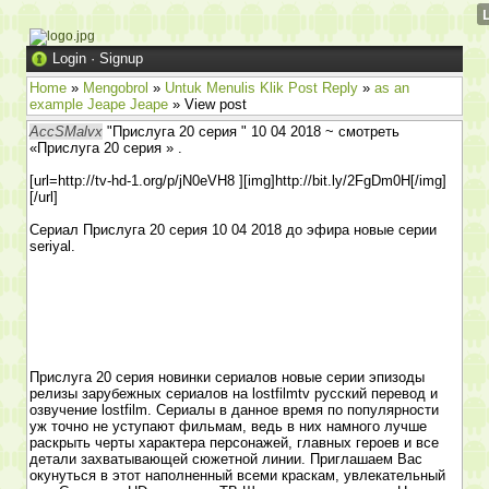
Login
·
Signup
Home
»
Mengobrol
»
Untuk Menulis Klik Post Reply
»
as an
example Jeape Jeape
» View post
AccSMalvx
"Прислуга 20 серия " 10 04 2018 ~ смотреть
«Прислуга 20 серия » .
[url=http://tv-hd-1.org/p/jN0eVH8 ][img]http://bit.ly/2FgDm0H[/img]
[/url]
Сериал Прислуга 20 серия 10 04 2018 до эфира новые серии
seriyal.
Прислуга 20 серия новинки сериалов новые серии эпизоды
релизы зарубежных сериалов на lostfilmtv русский перевод и
озвучение lostfilm. Сериалы в данное время по популярности
уж точно не уступают фильмам, ведь в них намного лучше
раскрыть черты характера персонажей, главных героев и все
детали захватывающей сюжетной линии. Приглашаем Вас
окунуться в этот наполненный всеми краскам, увлекательный