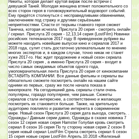
Никиты, которая делает крутой вираж после встречи с
девушкой Таней. Молодая женщина втянет положительного со
всех сторон героя в головокружительный водоворот событий.
Ему придётся столкнуться с несправедливыми обвинениями,
заключением под стражу и другими серьёзными
неприятностями. Спасти от тюрьмы главного героя сможет
Танечка, которая исчезла. Прислуга 20 серия - смотреть онлайн
/ сериал. Прислуга 20 серия - 12,13,14 серия (LostFilm) Новинки
росийских телеканалов 2017 году В приведенном рубрике вы
можете находить новейшие выпуски кино и сериалов 2017 и
2018 года, сулит стать достаточно увлекательным по мнению
многих экспертов и, в каждом случае, точно никак не станет
хуже 2017-го. Нас ждет продожение и новый сезон сериала
Прислуга 20 серия , а именно Прислуга 20 серия - входит в
число самых ожидаемых объектов одного года,
умопомрачительная лента Прислуга 20 серия от кинокомпании
ВСТАВИТЬ КОМПАНИИ. Все данные фильмы и сериалы вы
обязательно сможете посмотреть онлайн на нашем сайте
одними из первых, сразу же после начала показа в
кинопрокате. На сегодняшний день сериалы стали очень
популярны, гораздо популярнее, чем раньше. Сюжеты
сериалов стали интереснее, а соответственно и желающих
посмотреть их становится больше. Также, на зрительную
аудиторию повлияло и развитие интернета в современном
мире. Новый сезон Прислуга 20 серия дата выхода, смотреть. .
Однажды / Давным серии давно, Однажды в сказке новинка 7
сезон 12 серия новая серия Hamster Голубая кровь смотреть
сериал 8 сезон 16 серия По ту сторону новая серия 2 сезон 8
серия новый сериал LostFilm Стрела смотреть сериал 6 сезон
15 серия новые серии LostFilm Апрель.10.2018 «Железный