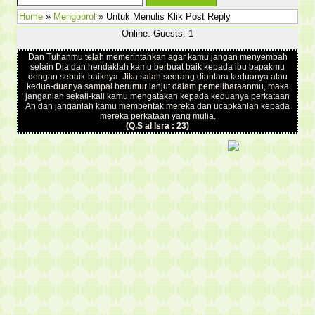
Home
»
Mengobrol
» Untuk Menulis Klik Post Reply
Online: Guests: 1
Dan Tuhanmu telah memerintahkan agar kamu jangan menyembah
selain Dia dan hendaklah kamu berbuat baik kepada ibu bapakmu
dengan sebaik-baiknya. Jika salah seorang diantara keduanya atau
kedua-duanya sampai berumur lanjut dalam pemeliharaanmu, maka
janganlah sekali-kali kamu mengatakan kepada keduanya perkataan
Ah dan janganlah kamu membentak mereka dan ucapkanlah kepada
mereka perkataan yang mulia.
(Q.S al Isra : 23)