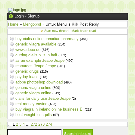
Login
·
Signup
Home
»
Mengobrol
» Untuk Menulis Klik Post Reply
Start new thread
·
Mark board read
buy cialis online canadian pharmacy
(381)
generic viagra available
(234)
www.adobe.de
(676)
cutting cialis pills in half
(353)
as an example Jeape Jeape
(490)
resources Jeape Jeape
(201)
generic drugs
(215)
payday loans
(118)
adobe photoshop download
(490)
generic viagra online
(300)
generic viagra online
(519)
cialis for daily use Jeape Jeape
(2)
real money casino
(483)
buy viagra in ireland online business Ei
(212)
best weight loss pills
(67)
←
1
2
3
4
...
272
273
274
→