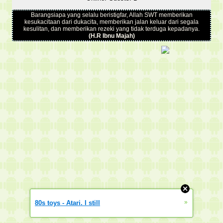
Barangsiapa yang selalu beristigfar, Allah SWT memberikan
kesukacitaan dari dukacita, memberikan jalan keluar dari segala
kesulitan, dan memberikan rezeki yang tidak terduga kepadanya.
(H.R Ibnu Majah)
»
80s toys - Atari. I still