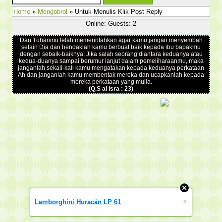
Home
»
Mengobrol
» Untuk Menulis Klik Post Reply
Online: Guests: 2
Dan Tuhanmu telah memerintahkan agar kamu jangan menyembah
selain Dia dan hendaklah kamu berbuat baik kepada ibu bapakmu
dengan sebaik-baiknya. Jika salah seorang diantara keduanya atau
kedua-duanya sampai berumur lanjut dalam pemeliharaanmu, maka
janganlah sekali-kali kamu mengatakan kepada keduanya perkataan
Ah dan janganlah kamu membentak mereka dan ucapkanlah kepada
mereka perkataan yang mulia.
(Q.S al Isra : 23)
»
Lamborghini Huracán LP 61