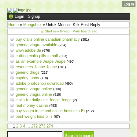
Login
·
Signup
Home
»
Mengobrol
» Untuk Menulis Klik Post Reply
Start new thread
·
Mark board read
buy cialis online canadian pharmacy
(381)
generic viagra available
(234)
www.adobe.de
(676)
cutting cialis pills in half
(353)
as an example Jeape Jeape
(490)
resources Jeape Jeape
(201)
generic drugs
(215)
payday loans
(118)
adobe photoshop download
(490)
generic viagra online
(300)
generic viagra online
(519)
cialis for daily use Jeape Jeape
(2)
real money casino
(483)
buy viagra in ireland online business Ei
(212)
best weight loss pills
(67)
←
1
2
3
4
...
272
273
274
→