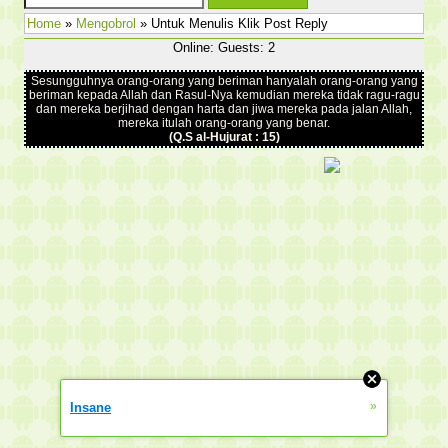
Home
»
Mengobrol
» Untuk Menulis Klik Post Reply
Online: Guests: 2
Sesungguhnya orang-orang yang beriman hanyalah orang-orang yang
beriman kepada Allah dan Rasul-Nya kemudian mereka tidak ragu-ragu
dan mereka berjihad dengan harta dan jiwa mereka pada jalan Allah,
mereka itulah orang-orang yang benar.
(Q.S al-Hujurat : 15)
»
Insane