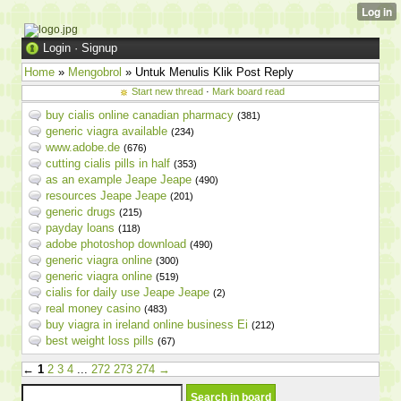
Login
·
Signup
Home
»
Mengobrol
» Untuk Menulis Klik Post Reply
Start new thread
·
Mark board read
buy cialis online canadian pharmacy
(381)
generic viagra available
(234)
www.adobe.de
(676)
cutting cialis pills in half
(353)
as an example Jeape Jeape
(490)
resources Jeape Jeape
(201)
generic drugs
(215)
payday loans
(118)
adobe photoshop download
(490)
generic viagra online
(300)
generic viagra online
(519)
cialis for daily use Jeape Jeape
(2)
real money casino
(483)
buy viagra in ireland online business Ei
(212)
best weight loss pills
(67)
←
1
2
3
4
...
272
273
274
→