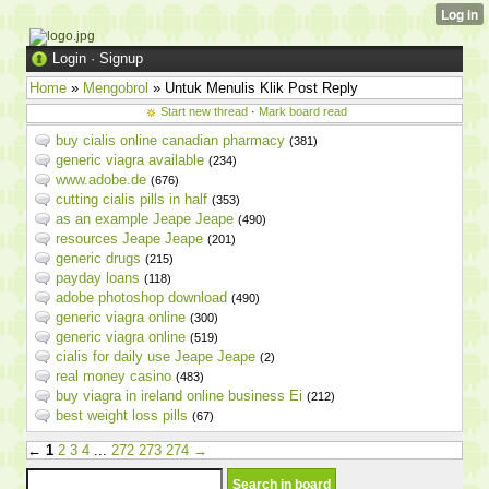
Login
·
Signup
Home
»
Mengobrol
» Untuk Menulis Klik Post Reply
Start new thread
·
Mark board read
buy cialis online canadian pharmacy
(381)
generic viagra available
(234)
www.adobe.de
(676)
cutting cialis pills in half
(353)
as an example Jeape Jeape
(490)
resources Jeape Jeape
(201)
generic drugs
(215)
payday loans
(118)
adobe photoshop download
(490)
generic viagra online
(300)
generic viagra online
(519)
cialis for daily use Jeape Jeape
(2)
real money casino
(483)
buy viagra in ireland online business Ei
(212)
best weight loss pills
(67)
←
1
2
3
4
...
272
273
274
→