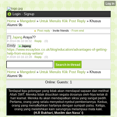
Login
·
Signup
Home
»
Mengobrol
»
Untuk Menulis Klik Post Reply
» Khusus
Alumni 9b
Post reply
· Invite friends ·
From end
Jajang
Araya??
#
2014-06-10 00:32 ·
Reply
·
(0)
Emily
Jajang
https://www.essaybox.co.uk/blog/education/advantages-of-getting-
help-from-essay-writers/
#
2018-10-16 22:28 ·
Reply
·
(0)
Home
»
Mengobrol
»
Untuk Menulis Klik Post Reply
» Khusus
Alumni 9b
Online: Guests: 1
Terdapat tiga golongan yang tidak akan mendapat sapaan dan melihat
Allah SWT. Mereka tidak disucikan segala dosanya oleh-Nya kelak di
hari kiamat. Mereka itu akan mendapatkan siksa yang sangat pedih.
Pertama, orang yang selalu menyebut-nyebut pemberiannya. Kedua,
orang yang menafkahkan hartanya dengan sumpah palsu. Ketiga,
orang yang melebihkan kain sarungnya melampaui mata kaki.
(H.R Bukhari, Muslim dan Nasa' i)