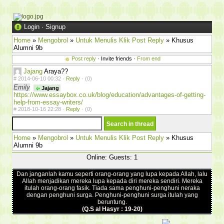
Login
·
Signup
Home
»
Mengobrol
»
Untuk Menulis Klik Post Reply
» Khusus
Alumni 9b
Post reply
· Invite friends ·
From end
Jajang
Araya??
#
2014-06-10 00:32 ·
Reply
·
(0)
Emily
Jajang
https://www.essaybox.co.uk/blog/education/advantages-of-getting-
help-from-essay-writers/
#
2018-10-16 22:28 ·
Reply
·
(0)
Home
»
Mengobrol
»
Untuk Menulis Klik Post Reply
» Khusus
Alumni 9b
Online: Guests: 1
Dan janganlah kamu seperti orang-orang yang lupa kepada Allah, lalu
Allah menjadikan mereka lupa kepada diri mereka sendiri. Mereka
itulah orang-orang fasik. Tiada sama penghuni-penghuni neraka
dengan penghuni surga. Penghuni-penghuni surga itulah yang
beruntung.
(Q.S al Hasyr : 19-20)