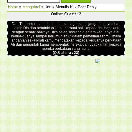
Home
»
Mengobrol
» Untuk Menulis Klik Post Reply
Online: Guests: 2
Dan Tuhanmu telah memerintahkan agar kamu jangan menyembah
selain Dia dan hendaklah kamu berbuat baik kepada ibu bapakmu
dengan sebaik-baiknya. Jika salah seorang diantara keduanya atau
kedua-duanya sampai berumur lanjut dalam pemeliharaanmu, maka
janganlah sekali-kali kamu mengatakan kepada keduanya perkataan
Ah dan janganlah kamu membentak mereka dan ucapkanlah kepada
mereka perkataan yang mulia.
(Q.S al Isra : 23)